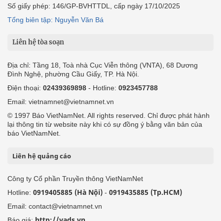
Số giấy phép: 146/GP-BVHTTDL, cấp ngày 17/10/2025
Tổng biên tập: Nguyễn Văn Bá
Liên hệ tòa soạn
Địa chỉ: Tầng 18, Toà nhà Cục Viễn thông (VNTA), 68 Dương
Đình Nghệ, phường Cầu Giấy, TP. Hà Nội.
Điện thoại:
02439369898
- Hotline:
0923457788
Email: vietnamnet@vietnamnet.vn
© 1997 Báo VietNamNet. All rights reserved. Chỉ được phát hành
lại thông tin từ website này khi có sự đồng ý bằng văn bản của
báo VietNamNet.
Liên hệ quảng cáo
Công ty Cổ phần Truyền thông VietNamNet
0919405885 (Hà Nội)
0919435885 (Tp.HCM)
Hotline:
-
Email: contact@vietnamnet.vn
http://vads.vn
Báo giá: