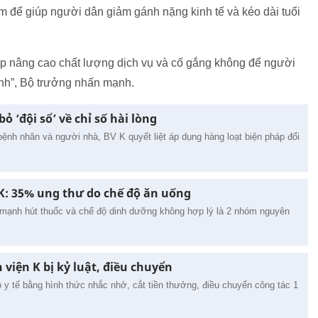
m để giúp người dân giảm gánh nặng kinh tế và kéo dài tuổi
háp nâng cao chất lượng dịch vụ và cố gắng không để người
nh”, Bộ trưởng nhấn mạnh.
bỏ ‘đội sổ’ về chỉ số hài lòng
 bệnh nhân và người nhà, BV K quyết liệt áp dụng hàng loạt biện pháp đổi
K: 35% ung thư do chế độ ăn uống
mạnh hút thuốc và chế độ dinh dưỡng không hợp lý là 2 nhóm nguyên
 viện K bị kỷ luật, điều chuyển
ộ y tế bằng hình thức nhắc nhở, cắt tiền thưởng, điều chuyển công tác 1