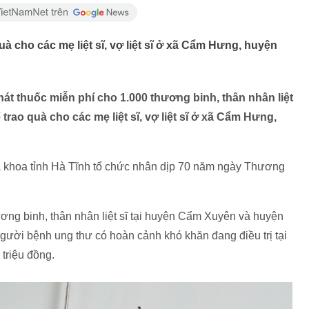
à cho các mẹ liệt sĩ, vợ liệt sĩ ở xã Cẩm Hưng, huyện
át thuốc miễn phí cho 1.000 thương binh, thân nhân liệt
 trao quà cho các mẹ liệt sĩ, vợ liệt sĩ ở xã Cẩm Hưng,
a khoa tỉnh Hà Tĩnh tổ chức nhân dịp 70 năm ngày Thương
ơng binh, thân nhân liệt sĩ tại huyện Cẩm Xuyên và huyện
gười bệnh ung thư có hoàn cảnh khó khăn đang điều trị tại
 triệu đồng.