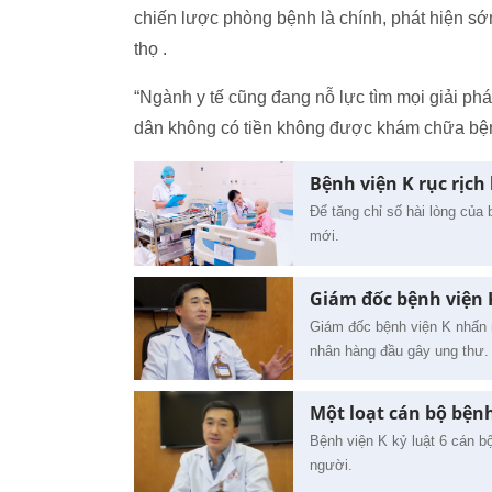
chiến lược phòng bệnh là chính, phát hiện sớ
thọ .
“Ngành y tế cũng đang nỗ lực tìm mọi giải p
dân không có tiền không được khám chữa bệ
Bệnh viện K rục rịch 
Để tăng chỉ số hài lòng của
mới.
Giám đốc bệnh viện 
Giám đốc bệnh viện K nhấn 
nhân hàng đầu gây ung thư.
Một loạt cán bộ bệnh
Bệnh viện K kỷ luật 6 cán b
người.