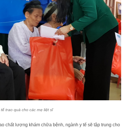
tế trao quà cho các mẹ liệt sĩ
cao chất lượng khám chữa bệnh, ngành y tế sẽ tập trung cho