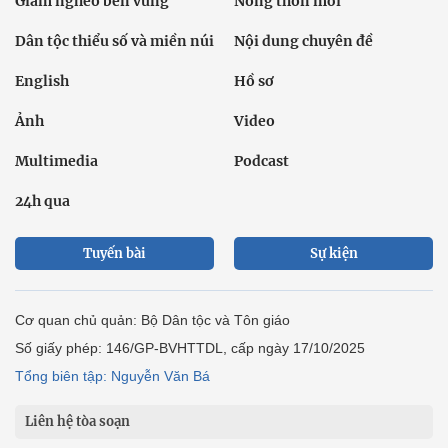
Giảm nghèo bền vững
Nông thôn mới
Dân tộc thiểu số và miền núi
Nội dung chuyên đề
English
Hồ sơ
Ảnh
Video
Multimedia
Podcast
24h qua
Tuyến bài
Sự kiện
Cơ quan chủ quản: Bộ Dân tộc và Tôn giáo
Số giấy phép: 146/GP-BVHTTDL, cấp ngày 17/10/2025
Tổng biên tập: Nguyễn Văn Bá
Liên hệ tòa soạn