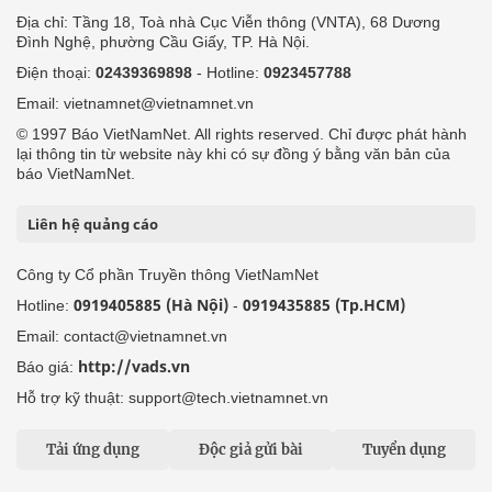
Địa chỉ: Tầng 18, Toà nhà Cục Viễn thông (VNTA), 68 Dương
Đình Nghệ, phường Cầu Giấy, TP. Hà Nội.
Điện thoại:
02439369898
- Hotline:
0923457788
Email: vietnamnet@vietnamnet.vn
© 1997 Báo VietNamNet. All rights reserved. Chỉ được phát hành
lại thông tin từ website này khi có sự đồng ý bằng văn bản của
báo VietNamNet.
Liên hệ quảng cáo
Công ty Cổ phần Truyền thông VietNamNet
0919405885 (Hà Nội)
0919435885 (Tp.HCM)
Hotline:
-
Email: contact@vietnamnet.vn
http://vads.vn
Báo giá:
Hỗ trợ kỹ thuật: support@tech.vietnamnet.vn
Tải ứng dụng
Độc giả gửi bài
Tuyển dụng