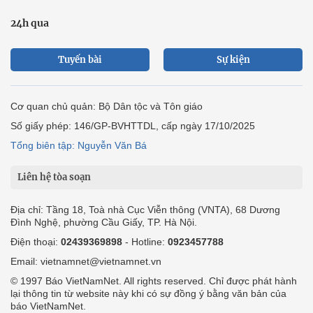
24h qua
Tuyến bài
Sự kiện
Cơ quan chủ quản: Bộ Dân tộc và Tôn giáo
Số giấy phép: 146/GP-BVHTTDL, cấp ngày 17/10/2025
Tổng biên tập: Nguyễn Văn Bá
Liên hệ tòa soạn
Địa chỉ: Tầng 18, Toà nhà Cục Viễn thông (VNTA), 68 Dương
Đình Nghệ, phường Cầu Giấy, TP. Hà Nội.
Điện thoại:
02439369898
- Hotline:
0923457788
Email: vietnamnet@vietnamnet.vn
© 1997 Báo VietNamNet. All rights reserved. Chỉ được phát hành
lại thông tin từ website này khi có sự đồng ý bằng văn bản của
báo VietNamNet.