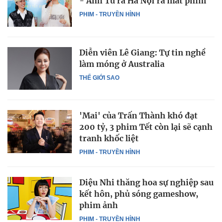
- Anh Tú ra Hà Nội ra mắt phim
PHIM - TRUYỀN HÌNH
Diễn viên Lê Giang: Tự tin nghề
làm móng ở Australia
THẾ GIỚI SAO
'Mai' của Trấn Thành khó đạt
200 tỷ, 3 phim Tết còn lại sẽ cạnh
tranh khốc liệt
PHIM - TRUYỀN HÌNH
Diệu Nhi thăng hoa sự nghiệp sau
kết hôn, phủ sóng gameshow,
phim ảnh
PHIM - TRUYỀN HÌNH