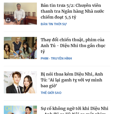
Bản tin trưa 5/2: Chuyên viên
thanh tra Ngân hàng Nhà nước
chiếm đoạt 5,5 tỷ
BẢN TIN THỜI SỰ
Thay đổi chiến thuật, phim của
Anh Tú - Diệu Nhi thu gần chục
tỷ
PHIM - TRUYỀN HÌNH
Bị nói thua kém Diệu Nhi, Anh
Tú: 'Ai lại ganh tỵ với vợ mình
bao giờ'
THẾ GIỚI SAO
Sự cố không ngờ tới khi Diệu Nhi