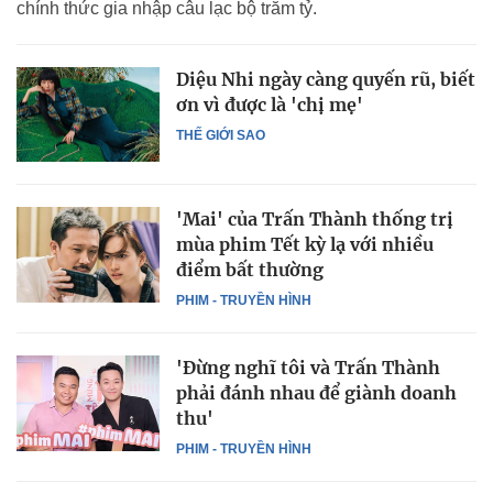
chính thức gia nhập câu lạc bộ trăm tỷ.
Diệu Nhi ngày càng quyến rũ, biết
ơn vì được là 'chị mẹ'
THẾ GIỚI SAO
'Mai' của Trấn Thành thống trị
mùa phim Tết kỳ lạ với nhiều
điểm bất thường
PHIM - TRUYỀN HÌNH
'Đừng nghĩ tôi và Trấn Thành
phải đánh nhau để giành doanh
thu'
PHIM - TRUYỀN HÌNH