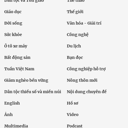
Dân tộc và Tôn giáo
Thể thao
Giáo dục
Thế giới
Đời sống
Văn hóa - Giải trí
Sức khỏe
Công nghệ
Ô tô xe máy
Du lịch
Bất động sản
Bạn đọc
Tuần Việt Nam
Công nghiệp hỗ trợ
Giảm nghèo bền vững
Nông thôn mới
Dân tộc thiểu số và miền núi
Nội dung chuyên đề
English
Hồ sơ
Ảnh
Video
Multimedia
Podcast