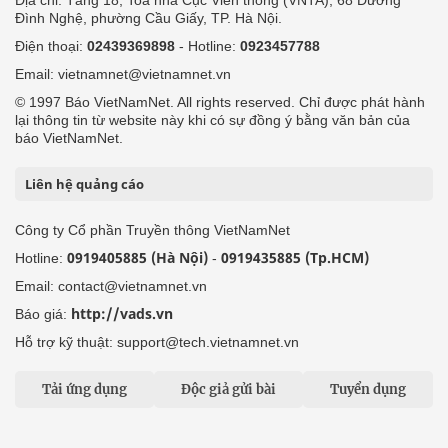
Địa chỉ: Tầng 18, Toà nhà Cục Viễn thông (VNTA), 68 Dương
Đình Nghệ, phường Cầu Giấy, TP. Hà Nội.
Điện thoại:
02439369898
- Hotline:
0923457788
Email: vietnamnet@vietnamnet.vn
© 1997 Báo VietNamNet. All rights reserved. Chỉ được phát hành
lại thông tin từ website này khi có sự đồng ý bằng văn bản của
báo VietNamNet.
Liên hệ quảng cáo
Công ty Cổ phần Truyền thông VietNamNet
0919405885 (Hà Nội)
0919435885 (Tp.HCM)
Hotline:
-
Email: contact@vietnamnet.vn
http://vads.vn
Báo giá:
Hỗ trợ kỹ thuật: support@tech.vietnamnet.vn
Tải ứng dụng
Độc giả gửi bài
Tuyển dụng