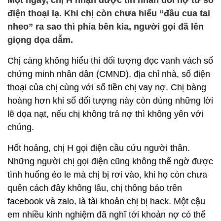
Một ngày, chị H nhận được tin nhắn đòi nợ từ số
điện thoại lạ. Khi chị còn chưa hiểu “đầu cua tai
nheo” ra sao thì phía bên kia, người gọi đã lên
giọng dọa dẫm.
Chị càng không hiểu thì đối tượng đọc vanh vách số
chứng minh nhân dân (CMND), địa chỉ nhà, số điện
thoại của chị cùng với số tiền chị vay nợ. Chị bàng
hoàng hơn khi số đối tượng này còn dùng những lời
lẽ dọa nạt, nếu chị không trả nợ thì không yên với
chúng.
Hốt hoảng, chị H gọi điện cầu cứu người thân.
Những người chị gọi điện cũng không thể ngờ được
tình huống éo le mà chị bị rơi vào, khi họ còn chưa
quên cách đây không lâu, chị thông báo trên
facebook và zalo, là tài khoản chị bị hack. Một cậu
em nhiều kinh nghiệm đã nghĩ tới khoản nợ có thể