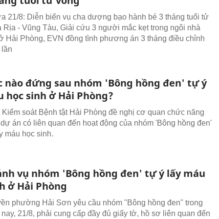
háng tuổi tử vong
rưa 21/8: Diễn biến vụ cha dượng bạo hành bé 3 tháng tuổi tử
 Rịa - Vũng Tàu, Giải cứu 3 người mắc kẹt trong ngôi nhà
ở Hải Phòng, EVN đồng tình phương án 3 tháng điều chỉnh
 lần
c nào đứng sau nhóm 'Bông hồng đen' tự ý
u học sinh ở Hải Phòng?
 Kiểm soát Bệnh tật Hải Phòng đề nghị cơ quan chức năng
dự án có liên quan đến hoạt động của nhóm 'Bông hồng đen'
ấy máu học sinh.
ảnh vụ nhóm 'Bông hồng đen' tự ý lấy máu
nh ở Hải Phòng
yền phường Hải Sơn yêu cầu nhóm "Bông hồng đen" trong
nay, 21/8, phải cung cấp đầy đủ giấy tờ, hồ sơ liên quan đến