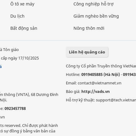
Ô tô xe máy
Công nghiệp hỗ trợ
Du lịch
Giảm nghèo bền vững
Bất động sản
Nông thôn mới
à Tôn giáo
Liên hệ quảng cáo
 cấp ngày 17/10/2025
Công ty Cổ phần Truyền thông VietN
á
Hotline:
0919405885 (Hà Nội)
-
091943
Email: contact@vietnamnet.vn
Báo giá:
http://vads.vn
Viễn thông (VNTA), 68 Dương Đình
Nội.
Hỗ trợ kỹ thuật: support@tech.vietna
ne:
0923457788
.vn
ts reserved. Chỉ được phát hành
i có sự đồng ý bằng văn bản của