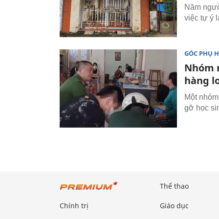
Năm ngườ
việc tự ý 
GÓC PHỤ 
Nhóm n
hàng l
Một nhóm 
gỡ học si
Thể thao
Chính trị
Giáo dục