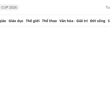
 CUP 2026
Tu
giáo
Giáo dục
Thế giới
Thể thao
Văn hóa - Giải trí
Đời sống
S