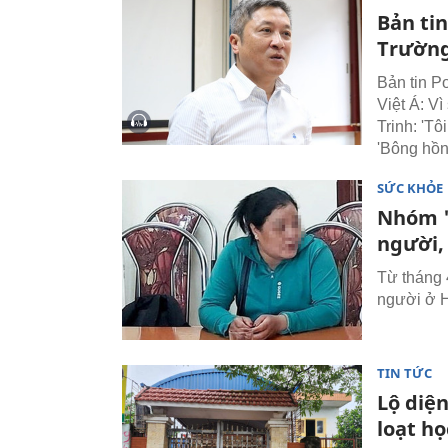
Bản ti
Trường
Bản tin P
Việt Á: V
Trinh: 'T
'Bông hồn
SỨC KHỎE
Nhóm '
người,
Từ tháng 
người ở H
TIN TỨC
Lộ diệ
loạt họ