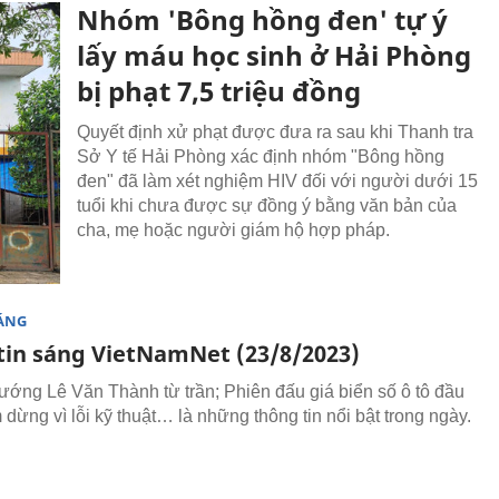
Nhóm 'Bông hồng đen' tự ý
lấy máu học sinh ở Hải Phòng
bị phạt 7,5 triệu đồng
Quyết định xử phạt được đưa ra sau khi Thanh tra
Sở Y tế Hải Phòng xác định nhóm "Bông hồng
đen" đã làm xét nghiệm HIV đối với người dưới 15
tuổi khi chưa được sự đồng ý bằng văn bản của
cha, mẹ hoặc người giám hộ hợp pháp.
SÁNG
tin sáng VietNamNet (23/8/2023)
ướng Lê Văn Thành từ trần; Phiên đấu giá biển số ô tô đầu
m dừng vì lỗi kỹ thuật… là những thông tin nổi bật trong ngày.