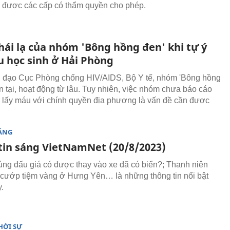
 được các cấp có thẩm quyền cho phép.
hái lạ của nhóm 'Bông hồng đen' khi tự ý
u học sinh ở Hải Phòng
 đạo Cục Phòng chống HIV/AIDS, Bộ Y tế, nhóm 'Bông hồng
ồn tại, hoạt động từ lâu. Tuy nhiên, việc nhóm chưa báo cáo
 lấy máu với chính quyền địa phương là vấn đề cần được
SÁNG
tin sáng VietNamNet (20/8/2023)
rúng đấu giá có được thay vào xe đã có biển?; Thanh niên
cướp tiệm vàng ở Hưng Yên… là những thông tin nổi bật
.
HỜI SỰ