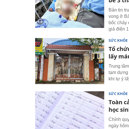
bé 3 t
Bản tin t
vong ở Bà
bốc cháy 
giá điện 1
SỨC KHỎE
Tổ chứ
lấy má
Trung tâm
tạm dựng 
khi tự ý l
SỨC KHỎE
Toàn c
học si
Chính qu
ngày hôm 