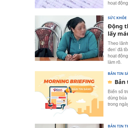
hoạt động
SỨC KHỎE
Động t
lấy má
Theo lãnh
đen' đã t
hoạt động
làm rõ.
BẢN TIN 
Bản 
Biển số t
dùng búa 
trong ngày
BẢN TIN T