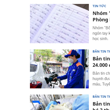
TIN TỨC
Nhóm '
Phòng 
Nhóm "Bôn
ngón tay 
học sinh.
BẢN TIN T
Bản tin
24.000 
Bản tin ch
huynh đưa
máu, Tuyê
BẢN TIN T
Bản ti