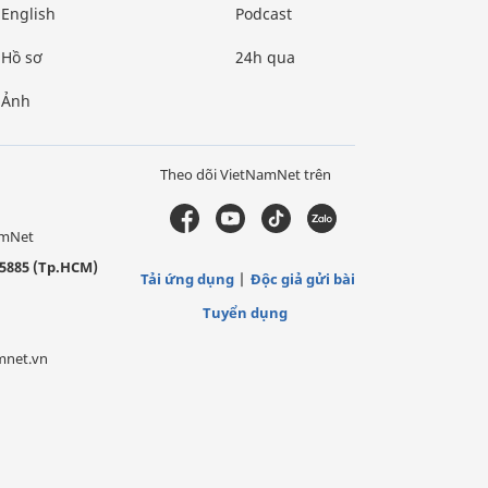
English
Podcast
Hồ sơ
24h qua
Ảnh
Theo dõi VietNamNet trên
amNet
5885 (Tp.HCM)
Tải ứng dụng
Độc giả gửi bài
Tuyển dụng
mnet.vn