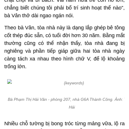
chật chội và bí bách. Vài năm nữa trẻ con nó lớn,
chẳng biết chúng tôi phải bố trí sinh hoạt thế nào”,
bà Vân thở dài ngao ngán nói.
Theo bà Vân, tòa nhà này là dạng lắp ghép bê tông
cốt thép đúc sẵn, có tuổi đời hơn 30 năm. Bằng mắt
thường cũng có thể nhận thấy, tòa nhà đang bị
nghiêng và phần tiếp giáp giữa hai tòa nhà ngày
càng tách xa nhau theo hình chữ V, để lộ khoảng
trống lớn.
Bà Phạm Thị Hải Vân - phòng 207, nhà G6A Thành Công. Ảnh: T
Hải
Nhiều chỗ tường bị bong tróc từng mảng vữa, lộ ra