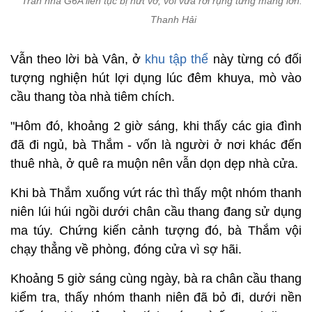
Trần nhà G6A liên tục bị nứt vỡ, vôi vữa rơi rụng từng mảng lớn. 
Thanh Hải
Vẫn theo lời bà Vân, ở
khu tập thể
này từng có đối
tượng nghiện hút lợi dụng lúc đêm khuya, mò vào
cầu thang tòa nhà tiêm chích.
"Hôm đó, khoảng 2 giờ sáng, khi thấy các gia đình
đã đi ngủ, bà Thắm - vốn là người ở nơi khác đến
thuê nhà, ở quê ra muộn nên vẫn dọn dẹp nhà cửa.
Khi bà Thắm xuống vứt rác thì thấy một nhóm thanh
niên lúi húi ngồi dưới chân cầu thang đang sử dụng
ma túy. Chứng kiến cảnh tượng đó, bà Thắm vội
chạy thẳng về phòng, đóng cửa vì sợ hãi.
Khoảng 5 giờ sáng cùng ngày, bà ra chân cầu thang
kiểm tra, thấy nhóm thanh niên đã bỏ đi, dưới nền