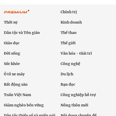
Chính trị
Thời sự
Kinh doanh
Dân tộc và Tôn giáo
Thể thao
Giáo dục
Thế giới
Đời sống
Văn hóa - Giải trí
Sức khỏe
Công nghệ
Ô tô xe máy
Du lịch
Bất động sản
Bạn đọc
Tuần Việt Nam
Công nghiệp hỗ trợ
Giảm nghèo bền vững
Nông thôn mới
Dân tộc thiểu số và miền núi
Nội dung chuyên đề