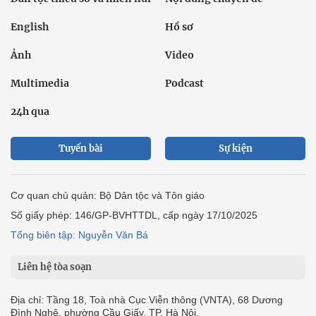
English
Hồ sơ
Ảnh
Video
Multimedia
Podcast
24h qua
Tuyến bài
Sự kiện
Cơ quan chủ quản: Bộ Dân tộc và Tôn giáo
Số giấy phép: 146/GP-BVHTTDL, cấp ngày 17/10/2025
Tổng biên tập: Nguyễn Văn Bá
Liên hệ tòa soạn
Địa chỉ: Tầng 18, Toà nhà Cục Viễn thông (VNTA), 68 Dương
Đình Nghệ, phường Cầu Giấy, TP. Hà Nội.