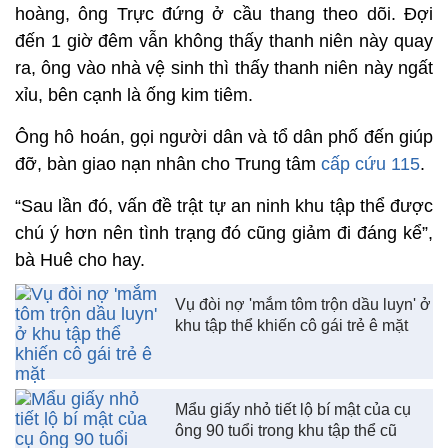
hoàng, ông Trực đứng ở cầu thang theo dõi. Đợi
đến 1 giờ đêm vẫn không thấy thanh niên này quay
ra, ông vào nhà vệ sinh thì thấy thanh niên này ngất
xỉu, bên cạnh là ống kim tiêm.
Ông hô hoán, gọi người dân và tổ dân phố đến giúp
đỡ, bàn giao nạn nhân cho Trung tâm
cấp cứu 115
.
“Sau lần đó, vấn đề trật tự an ninh khu tập thể được
chú ý hơn nên tình trạng đó cũng giảm đi đáng kể”,
bà Huê cho hay.
Vụ đòi nợ 'mắm tôm trộn dầu luyn' ở
khu tập thể khiến cô gái trẻ ê mặt
Mẩu giấy nhỏ tiết lộ bí mật của cụ
ông 90 tuổi trong khu tập thể cũ