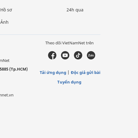
Hồ sơ
24h qua
Ảnh
Theo dõi VietNamNet trên
amNet
5885 (Tp.HCM)
Tải ứng dụng
Độc giả gửi bài
Tuyển dụng
mnet.vn