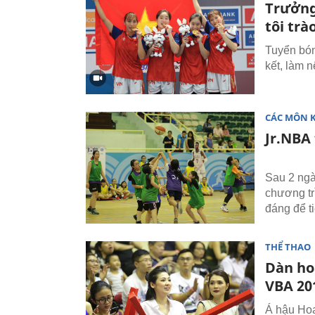
Trưởng
tôi trà
Tuyển bón
kết, làm 
CÁC MÔN 
Jr.NBA 
Sau 2 ngày
chương tr
đáng để t
THỂ THAO
Dàn ho
VBA 20
Á hậu Hoa