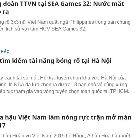
 đoàn TTVN tại SEA Games 32: Nước mắt
o ra
g rổ 3x3 nữ Việt Nam quật ngã Philippines trong trận chung
nên lịch sử với tấm HCV SEA Games 32.
KHÁC
tìm kiếm tài năng bóng rổ tại Hà Nội
 tranh tài sôi nổi, Hội trại tuyển chọn khu vực Hà Nội của
ình Jr. NBA đã lựa chọn ra được 18 bạn nhỏ vô cùng xứng
iếp tục tham gia vào vòng tuyển chọn toàn quốc tại TPHCM.
a hậu Việt Nam làm nóng rực trận mở màn
17
 hậu Hoàn vũ Việt Nam 2015 Lệ Hằng, Á hậu Hoa hậu Việt