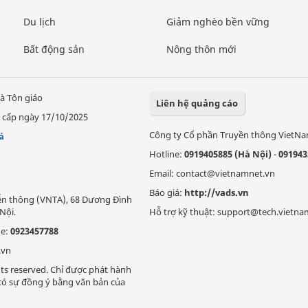
Du lịch
Giảm nghèo bền vững
Bất động sản
Nông thôn mới
à Tôn giáo
Liên hệ quảng cáo
 cấp ngày 17/10/2025
Công ty Cổ phần Truyền thông VietN
á
Hotline:
0919405885 (Hà Nội)
-
091943
Email: contact@vietnamnet.vn
Báo giá:
http://vads.vn
Viễn thông (VNTA), 68 Dương Đình
Nội.
Hỗ trợ kỹ thuật: support@tech.vietna
ne:
0923457788
.vn
ts reserved. Chỉ được phát hành
i có sự đồng ý bằng văn bản của