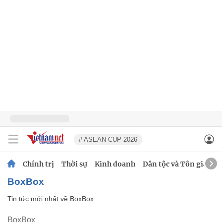
# ASEAN CUP 2026
Chính trị
Thời sự
Kinh doanh
Dân tộc và Tôn giáo
BoxBox
Tin tức mới nhất về
BoxBox
BoxBox