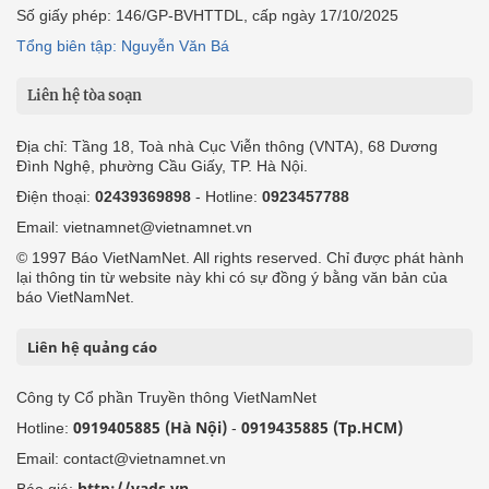
Số giấy phép: 146/GP-BVHTTDL, cấp ngày 17/10/2025
Tổng biên tập: Nguyễn Văn Bá
Liên hệ tòa soạn
Địa chỉ: Tầng 18, Toà nhà Cục Viễn thông (VNTA), 68 Dương
Đình Nghệ, phường Cầu Giấy, TP. Hà Nội.
Điện thoại:
02439369898
- Hotline:
0923457788
Email: vietnamnet@vietnamnet.vn
© 1997 Báo VietNamNet. All rights reserved. Chỉ được phát hành
lại thông tin từ website này khi có sự đồng ý bằng văn bản của
báo VietNamNet.
Liên hệ quảng cáo
Công ty Cổ phần Truyền thông VietNamNet
0919405885 (Hà Nội)
0919435885 (Tp.HCM)
Hotline:
-
Email: contact@vietnamnet.vn
http://vads.vn
Báo giá: