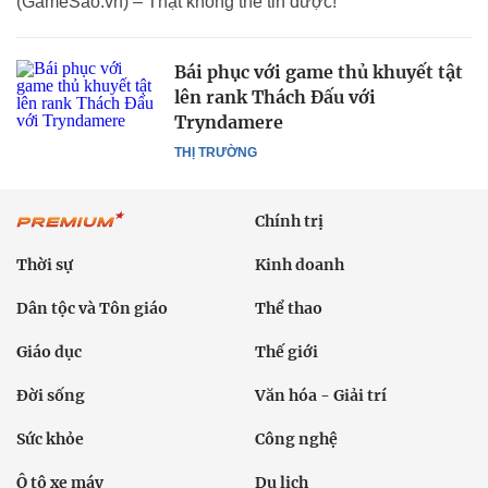
(GameSao.vn) – Thật không thể tin được!
Bái phục với game thủ khuyết tật
lên rank Thách Đấu với
Tryndamere
THỊ TRƯỜNG
Chính trị
Thời sự
Kinh doanh
Dân tộc và Tôn giáo
Thể thao
Giáo dục
Thế giới
Đời sống
Văn hóa - Giải trí
Sức khỏe
Công nghệ
Ô tô xe máy
Du lịch