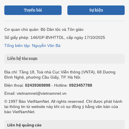
Tuyến bài
Sự kiện
Cơ quan chủ quản: Bộ Dân tộc và Tôn giáo
Số giấy phép: 146/GP-BVHTTDL, cấp ngày 17/10/2025
Tổng biên tập: Nguyễn Văn Bá
Liên hệ tòa soạn
Địa chỉ: Tầng 18, Toà nhà Cục Viễn thông (VNTA), 68 Dương
Đình Nghệ, phường Cầu Giấy, TP. Hà Nội.
Điện thoại:
02439369898
- Hotline:
0923457788
Email: vietnamnet@vietnamnet.vn
© 1997 Báo VietNamNet. All rights reserved. Chỉ được phát hành
lại thông tin từ website này khi có sự đồng ý bằng văn bản của
báo VietNamNet.
Liên hệ quảng cáo