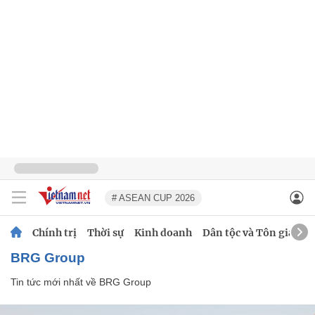
# ASEAN CUP 2026
Chính trị
Thời sự
Kinh doanh
Dân tộc và Tôn giáo
BRG Group
Tin tức mới nhất về
BRG Group