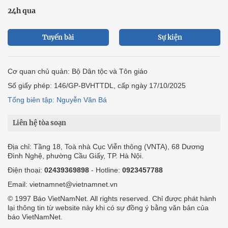
24h qua
Tuyến bài
Sự kiện
Cơ quan chủ quản: Bộ Dân tộc và Tôn giáo
Số giấy phép: 146/GP-BVHTTDL, cấp ngày 17/10/2025
Tổng biên tập: Nguyễn Văn Bá
Liên hệ tòa soạn
Địa chỉ: Tầng 18, Toà nhà Cục Viễn thông (VNTA), 68 Dương
Đình Nghệ, phường Cầu Giấy, TP. Hà Nội.
Điện thoại:
02439369898
- Hotline:
0923457788
Email: vietnamnet@vietnamnet.vn
© 1997 Báo VietNamNet. All rights reserved. Chỉ được phát hành
lại thông tin từ website này khi có sự đồng ý bằng văn bản của
báo VietNamNet.