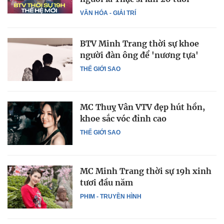
VĂN HÓA - GIẢI TRÍ
BTV Minh Trang thời sự khoe
người đàn ông để 'nương tựa'
THẾ GIỚI SAO
MC Thuỵ Vân VTV đẹp hút hồn,
khoe sắc vóc đỉnh cao
THẾ GIỚI SAO
MC Minh Trang thời sự 19h xinh
tươi đầu năm
PHIM - TRUYỀN HÌNH