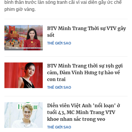
bình thản trước làn sóng tranh cãi vì vai diễn gây ức chế
phim giờ vàng.
BTV Minh Trang Thời sự VTV gây
sốt
THẾ GIỚI SAO
BTV Minh Trang thời sự 19h gợi
cảm, Đàm Vĩnh Hưng tự hào về
con trai
THẾ GIỚI SAO
Diễn viên Việt Anh 'nổi loạn' ở
tuổi 43, MC Minh Trang VTV
khoe nhan sắc trong veo
THẾ GIỚI SAO