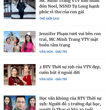
MC Minh Trang VTV hân hoan
đón Noel, NSND Tự Long hạnh
phúc vì thư của con gái
THẾ GIỚI SAO
Jennifer Phạm tươi vui bên con
trai, MC Minh Trang VTV mặt
buồn tâm trạng
VĂN HÓA - GIẢI TRÍ
2 BTV Thời sự 19h của VTV đẹp,
cuốn hút ở ngoài đời
VĂN HÓA - GIẢI TRÍ
Học vấn khủng của BTV Thời sự
19h: Người đỗ 3 trường đại học,
người là Thạc sĩ khi 20 tuổi