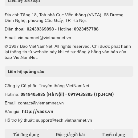
Liên hệ tòa soạn
Địa chỉ: Tầng 18, Toà nhà Cục Viễn thông (VNTA), 68 Dương
Đình Nghệ, phường Cầu Giấy, TP. Hà Nội.
Điện thoại:
02439369898
- Hotline:
0923457788
Email: vietnamnet@vietnamnet.vn
© 1997 Báo VietNamNet. All rights reserved. Chỉ được phát hành
lại thông tin từ website này khi có sự đồng ý bằng văn bản của
báo VietNamNet.
Liên hệ quảng cáo
Công ty Cổ phần Truyền thông VietNamNet
0919405885 (Hà Nội)
0919435885 (Tp.HCM)
Hotline:
-
Email: contact@vietnamnet.vn
http://vads.vn
Báo giá:
Hỗ trợ kỹ thuật: support@tech.vietnamnet.vn
Tải ứng dụng
Độc giả gửi bài
Tuyển dụng