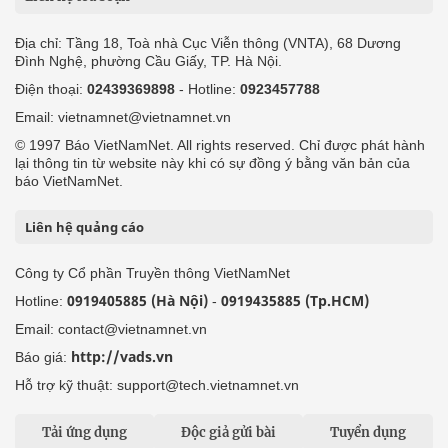
Địa chỉ: Tầng 18, Toà nhà Cục Viễn thông (VNTA), 68 Dương
Đình Nghệ, phường Cầu Giấy, TP. Hà Nội.
Điện thoại:
02439369898
- Hotline:
0923457788
Email: vietnamnet@vietnamnet.vn
© 1997 Báo VietNamNet. All rights reserved. Chỉ được phát hành
lại thông tin từ website này khi có sự đồng ý bằng văn bản của
báo VietNamNet.
Liên hệ quảng cáo
Công ty Cổ phần Truyền thông VietNamNet
0919405885 (Hà Nội)
0919435885 (Tp.HCM)
Hotline:
-
Email: contact@vietnamnet.vn
http://vads.vn
Báo giá:
Hỗ trợ kỹ thuật: support@tech.vietnamnet.vn
Tải ứng dụng
Độc giả gửi bài
Tuyển dụng