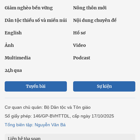
Giảm nghèo bền vững
Nông thôn mới
Dân tộc thiểu số và miền núi
Nội dung chuyên đề
English
Hồ sơ
Ảnh
Video
Multimedia
Podcast
24h qua
Tuyến bài
Sự kiện
Cơ quan chủ quản: Bộ Dân tộc và Tôn giáo
Số giấy phép: 146/GP-BVHTTDL, cấp ngày 17/10/2025
Tổng biên tập: Nguyễn Văn Bá
Liên hệ tòa soạn