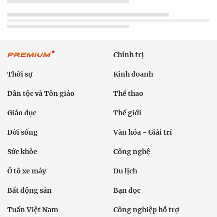
Chính trị
Thời sự
Kinh doanh
Dân tộc và Tôn giáo
Thể thao
Giáo dục
Thế giới
Đời sống
Văn hóa - Giải trí
Sức khỏe
Công nghệ
Ô tô xe máy
Du lịch
Bất động sản
Bạn đọc
Tuần Việt Nam
Công nghiệp hỗ trợ