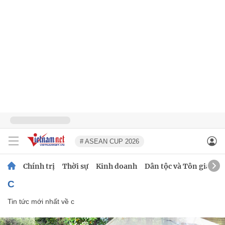
# ASEAN CUP 2026
Chính trị
Thời sự
Kinh doanh
Dân tộc và Tôn giáo
c
Tin tức mới nhất về
c