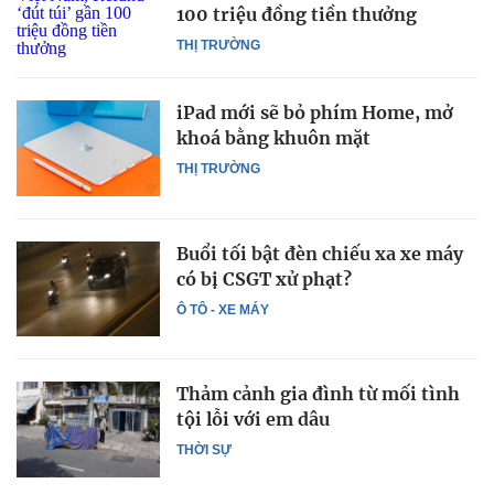
100 triệu đồng tiền thưởng
THỊ TRƯỜNG
iPad mới sẽ bỏ phím Home, mở
khoá bằng khuôn mặt
THỊ TRƯỜNG
Buổi tối bật đèn chiếu xa xe máy
có bị CSGT xử phạt?
Ô TÔ - XE MÁY
Thảm cảnh gia đình từ mối tình
tội lỗi với em dâu
THỜI SỰ