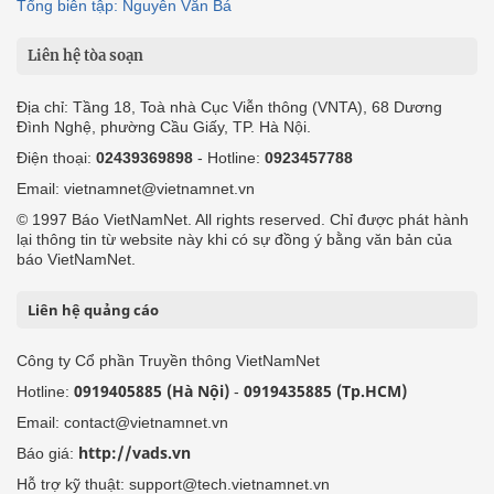
Tổng biên tập: Nguyễn Văn Bá
Liên hệ tòa soạn
Địa chỉ: Tầng 18, Toà nhà Cục Viễn thông (VNTA), 68 Dương
Đình Nghệ, phường Cầu Giấy, TP. Hà Nội.
Điện thoại:
02439369898
- Hotline:
0923457788
Email: vietnamnet@vietnamnet.vn
© 1997 Báo VietNamNet. All rights reserved. Chỉ được phát hành
lại thông tin từ website này khi có sự đồng ý bằng văn bản của
báo VietNamNet.
Liên hệ quảng cáo
Công ty Cổ phần Truyền thông VietNamNet
0919405885 (Hà Nội)
0919435885 (Tp.HCM)
Hotline:
-
Email: contact@vietnamnet.vn
http://vads.vn
Báo giá:
Hỗ trợ kỹ thuật: support@tech.vietnamnet.vn