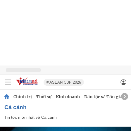
# ASEAN CUP 2026
Chính trị
Thời sự
Kinh doanh
Dân tộc và Tôn giáo
Cá cảnh
Tin tức mới nhất về
Cá cảnh