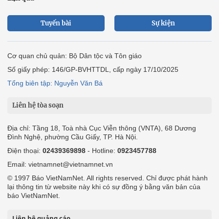
Tuyến bài
Sự kiện
Cơ quan chủ quản: Bộ Dân tộc và Tôn giáo
Số giấy phép: 146/GP-BVHTTDL, cấp ngày 17/10/2025
Tổng biên tập: Nguyễn Văn Bá
Liên hệ tòa soạn
Địa chỉ: Tầng 18, Toà nhà Cục Viễn thông (VNTA), 68 Dương
Đình Nghệ, phường Cầu Giấy, TP. Hà Nội.
Điện thoại:
02439369898
- Hotline:
0923457788
Email: vietnamnet@vietnamnet.vn
© 1997 Báo VietNamNet. All rights reserved. Chỉ được phát hành
lại thông tin từ website này khi có sự đồng ý bằng văn bản của
báo VietNamNet.
Liên hệ quảng cáo