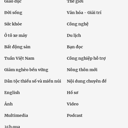
Giáo dục
Thế giới
Đời sống
Văn hóa - Giải trí
Sức khỏe
Công nghệ
Ô tô xe máy
Du lịch
Bất động sản
Bạn đọc
Tuần Việt Nam
Công nghiệp hỗ trợ
Giảm nghèo bền vững
Nông thôn mới
Dân tộc thiểu số và miền núi
Nội dung chuyên đề
English
Hồ sơ
Ảnh
Video
Multimedia
Podcast
24h qua