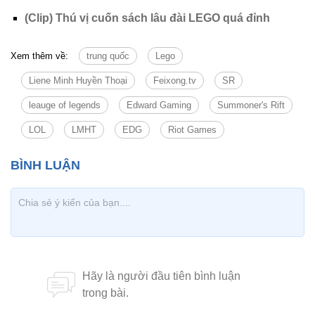
(Clip) Thú vị cuốn sách lâu đài LEGO quá đỉnh
Xem thêm về:
trung quốc
Lego
Liene Minh Huyền Thoại
Feixong.tv
SR
leauge of legends
Edward Gaming
Summoner's Rift
LOL
LMHT
EDG
Riot Games