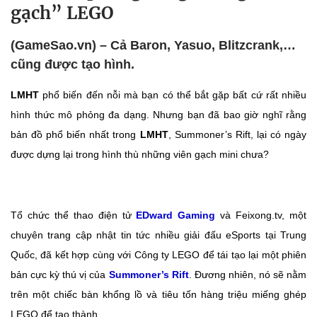
gạch” LEGO
(GameSao.vn) – Cả Baron, Yasuo, Blitzcrank,…
cũng được tạo hình.
LMHT
phổ biến đến nỗi mà bạn có thể bắt gặp bất cứ rất nhiều
hình thức mô phỏng đa dạng. Nhưng bạn đã bao giờ nghĩ rằng
bản đồ phổ biến nhất trong
LMHT
, Summoner’s Rift, lại có ngày
được dựng lại trong hình thù những viên gạch mini chưa?
Tổ chức thể thao điện tử
EDward Gaming
và Feixong.tv, một
chuyên trang cập nhật tin tức nhiều giải đấu eSports tại Trung
Quốc, đã kết hợp cùng với Công ty LEGO để tái tạo lại một phiên
bản cực kỳ thú vị của
Summoner’s Rift
. Đương nhiên, nó sẽ nằm
trên một chiếc bàn khổng lồ và tiêu tốn hàng triệu miếng ghép
LEGO để tạo thành.