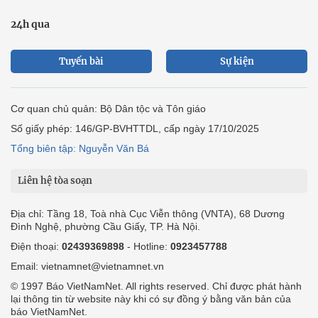
24h qua
Tuyến bài
Sự kiện
Cơ quan chủ quản: Bộ Dân tộc và Tôn giáo
Số giấy phép: 146/GP-BVHTTDL, cấp ngày 17/10/2025
Tổng biên tập: Nguyễn Văn Bá
Liên hệ tòa soạn
Địa chỉ: Tầng 18, Toà nhà Cục Viễn thông (VNTA), 68 Dương
Đình Nghệ, phường Cầu Giấy, TP. Hà Nội.
Điện thoại:
02439369898
- Hotline:
0923457788
Email: vietnamnet@vietnamnet.vn
© 1997 Báo VietNamNet. All rights reserved. Chỉ được phát hành
lại thông tin từ website này khi có sự đồng ý bằng văn bản của
báo VietNamNet.