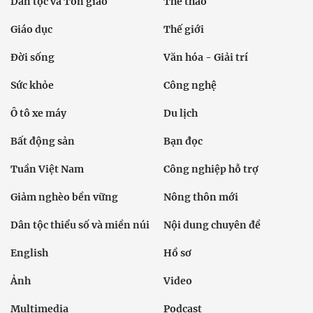
Dân tộc và Tôn giáo
Thể thao
Giáo dục
Thế giới
Đời sống
Văn hóa - Giải trí
Sức khỏe
Công nghệ
Ô tô xe máy
Du lịch
Bất động sản
Bạn đọc
Tuần Việt Nam
Công nghiệp hỗ trợ
Giảm nghèo bền vững
Nông thôn mới
Dân tộc thiểu số và miền núi
Nội dung chuyên đề
English
Hồ sơ
Ảnh
Video
Multimedia
Podcast