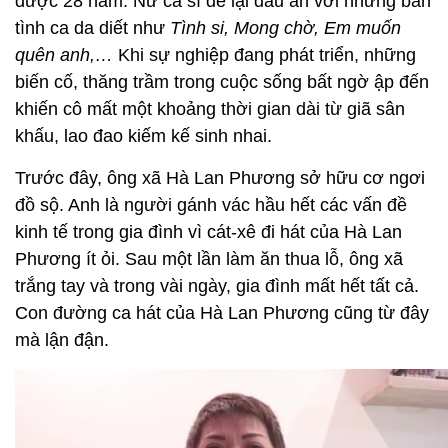
được 28 năm. Nữ ca sĩ để lại dấu ấn với những bản
tình ca da diết như
Tình si, Mong chờ, Em muốn
quên anh,…
Khi sự nghiệp đang phát triển, những
biến cố, thăng trầm trong cuộc sống bất ngờ ập đến
khiến cô mất một khoảng thời gian dài từ giã sân
khấu, lao đao kiếm kế sinh nhai.
Trước đây, ông xã Hà Lan Phương sở hữu cơ ngơi
đồ sộ. Anh là người gánh vác hầu hết các vấn đề
kinh tế trong gia đình vì cát-xê đi hát của Hà Lan
Phương ít ỏi. Sau một lần làm ăn thua lỗ, ông xã
trắng tay và trong vài ngày, gia đình mất hết tất cả.
Con đường ca hát của Hà Lan Phương cũng từ đây
mà lận đận.