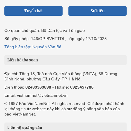
Tuyến bài
Sự kiện
Cơ quan chủ quản: Bộ Dân tộc và Tôn giáo
Số giấy phép: 146/GP-BVHTTDL, cấp ngày 17/10/2025
Tổng biên tập: Nguyễn Văn Bá
Liên hệ tòa soạn
Địa chỉ: Tầng 18, Toà nhà Cục Viễn thông (VNTA), 68 Dương
Đình Nghệ, phường Cầu Giấy, TP. Hà Nội.
Điện thoại:
02439369898
- Hotline:
0923457788
Email: vietnamnet@vietnamnet.vn
© 1997 Báo VietNamNet. All rights reserved. Chỉ được phát hành
lại thông tin từ website này khi có sự đồng ý bằng văn bản của
báo VietNamNet.
Liên hệ quảng cáo