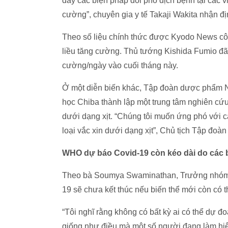
đẩy các biện pháp đối phó dịch bệnh tại các v
cường”, chuyên gia y tế Takaji Wakita nhận đị
Theo số liệu chính thức được Kyodo News cô
liều tăng cường. Thủ tướng Kishida Fumio đã đ
cường/ngày vào cuối tháng này.
Ở một diễn biến khác, Tập đoàn dược phẩm N
học Chiba thành lập một trung tâm nghiên cứu
dưới dạng xịt. “Chúng tôi muốn ứng phó với c
loại vắc xin dưới dạng xịt”, Chủ tịch Tập đoà
WHO dự báo Covid-19 còn kéo dài do các b
Theo bà Soumya Swaminathan, Trưởng nhóm k
19 sẽ chưa kết thúc nếu biến thể mới còn có t
“Tôi nghĩ rằng không có bất kỳ ai có thể dự đ
giống như điều mà một số người đang làm hiện