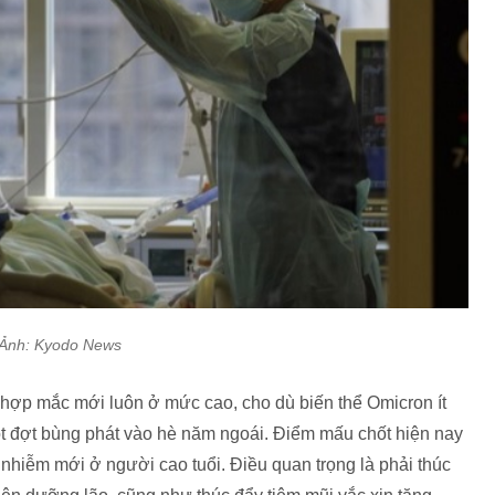
Ảnh: Kyodo News
 hợp mắc mới luôn ở mức cao, cho dù biến thể Omicron ít
t đợt bùng phát vào hè năm ngoái. Điểm mấu chốt hiện nay
 nhiễm mới ở người cao tuổi. Điều quan trọng là phải thúc