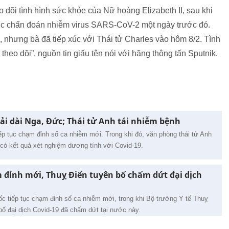
 dõi tình hình sức khỏe của Nữ hoàng Elizabeth II, sau khi
ược chẩn đoán nhiễm virus SARS-CoV-2 một ngày trước đó.
, nhưng bà đã tiếp xúc với Thái tử Charles vào hôm 8/2. Tình
heo dõi”, nguồn tin giấu tên nói với hãng thông tấn Sputnik.
ải dài Nga, Đức; Thái tử Anh tái nhiễm bệnh
p tục chạm đỉnh số ca nhiễm mới. Trong khi đó, văn phòng thái tử Anh
ã có kết quả xét nghiệm dương tính với Covid-19.
đỉnh mới, Thuỵ Điển tuyên bố chấm dứt đại dịch
c tiếp tục chạm đỉnh số ca nhiễm mới, trong khi Bộ trưởng Y tế Thuỵ
bố đại dịch Covid-19 đã chấm dứt tại nước này.