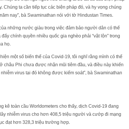
. Chúng ta cần tiếp tục các biện pháp đó, và hy vọng chúng
ối năm nay”, bà Swaminathan nói với tờ Hindustan Times.
của những nước giàu trong việc đảm bảo người dân có thể
ã đẩy chính quyền nhiều quốc gia nghèo phải “vật lộn” trong
a họ.
iện một số biến thể của Covid-19, tôi nghĩ rằng mình có thể
 ở châu Phi chưa được nhận mũi tiêm đầu, và điều này khiến
ây nhiễm virus tại đó không được kiểm soát”, bà Swaminathan
ng kê toàn cầu Worldometers cho thấy, dịch Covid-19 đang
lây nhiễm virus cho hơn 408,5 triệu người và cướp đi mạng
ục đạt hơn 328,3 triệu trường hợp.