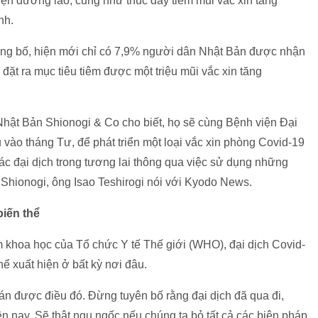
iện dưỡng lão, cũng như thúc đẩy tiêm mũi vắc xin tăng
nh.
ng bố, hiện mới chỉ có 7,9% người dân Nhật Bản được nhận
ặt ra mục tiêu tiêm được một triệu mũi vắc xin tăng
hật Bản Shionogi & Co cho biết, họ sẽ cùng Bệnh viện Đại
 vào tháng Tư, để phát triển một loại vắc xin phòng Covid-19
ác đại dịch trong tương lai thông qua việc sử dụng những
n Shionogi, ông Isao Teshirogi nói với Kyodo News.
iến thể
hoa học của Tổ chức Y tế Thế giới (WHO), đại dịch Covid-
hể xuất hiện ở bất kỳ nơi đâu.
oán được điều đó. Đừng tuyên bố rằng đại dịch đã qua đi,
 nay. Sẽ thật ngu ngốc nếu chúng ta bỏ tất cả các biện pháp