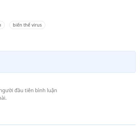
n
biến thể virus