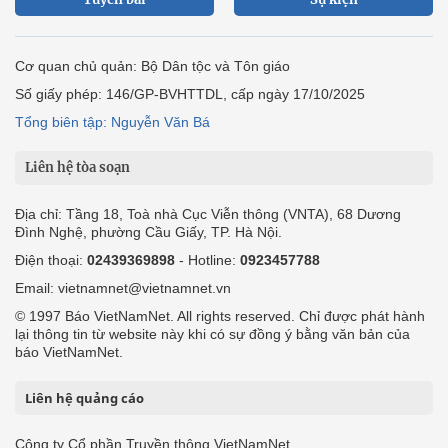
Cơ quan chủ quản: Bộ Dân tộc và Tôn giáo
Số giấy phép: 146/GP-BVHTTDL, cấp ngày 17/10/2025
Tổng biên tập: Nguyễn Văn Bá
Liên hệ tòa soạn
Địa chỉ: Tầng 18, Toà nhà Cục Viễn thông (VNTA), 68 Dương
Đình Nghệ, phường Cầu Giấy, TP. Hà Nội.
Điện thoại:
02439369898
- Hotline:
0923457788
Email: vietnamnet@vietnamnet.vn
© 1997 Báo VietNamNet. All rights reserved. Chỉ được phát hành
lại thông tin từ website này khi có sự đồng ý bằng văn bản của
báo VietNamNet.
Liên hệ quảng cáo
Công ty Cổ phần Truyền thông VietNamNet