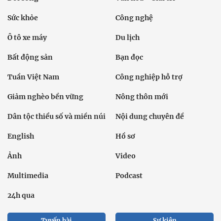
Sức khỏe
Công nghệ
Ô tô xe máy
Du lịch
Bất động sản
Bạn đọc
Tuần Việt Nam
Công nghiệp hỗ trợ
Giảm nghèo bền vững
Nông thôn mới
Dân tộc thiểu số và miền núi
Nội dung chuyên đề
English
Hồ sơ
Ảnh
Video
Multimedia
Podcast
24h qua
Tuyến bài
Sự kiện