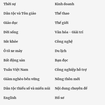
Thời sự
Kinh doanh
Dân tộc và Tôn giáo
Thể thao
Giáo dục
Thế giới
Đời sống
Văn hóa - Giải trí
Sức khỏe
Công nghệ
Ô tô xe máy
Du lịch
Bất động sản
Bạn đọc
Tuần Việt Nam
Công nghiệp hỗ trợ
Giảm nghèo bền vững
Nông thôn mới
Dân tộc thiểu số và miền núi
Nội dung chuyên đề
English
Hồ sơ