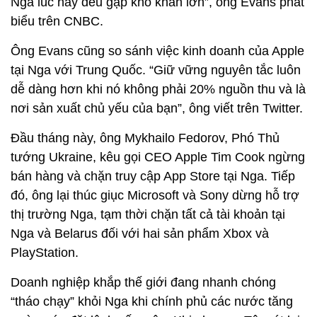
Nga lúc này đều gặp khó khăn lớn”, ông Evans phát
biểu trên CNBC.
Ông Evans cũng so sánh việc kinh doanh của Apple
tại Nga với Trung Quốc. “Giữ vững nguyên tắc luôn
dễ dàng hơn khi nó không phải 20% nguồn thu và là
nơi sản xuất chủ yếu của bạn”, ông viết trên Twitter.
Đầu tháng này, ông Mykhailo Fedorov, Phó Thủ
tướng Ukraine, kêu gọi CEO Apple Tim Cook ngừng
bán hàng và chặn truy cập App Store tại Nga. Tiếp
đó, ông lại thúc giục Microsoft và Sony dừng hỗ trợ
thị trường Nga, tạm thời chặn tất cả tài khoản tại
Nga và Belarus đối với hai sản phẩm Xbox và
PlayStation.
Doanh nghiệp khắp thế giới đang nhanh chóng
“tháo chạy” khỏi Nga khi chính phủ các nước tăng