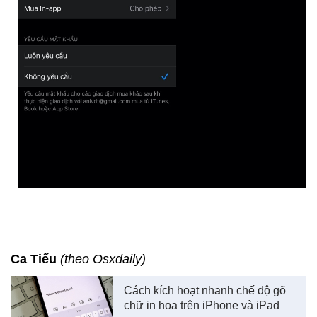
Ca Tiếu
(theo Osxdaily)
Cách kích hoạt nhanh chế độ gõ
chữ in hoa trên iPhone và iPad