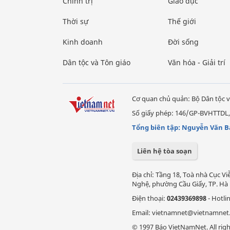
Chính trị
Giáo dục
Thời sự
Thế giới
Kinh doanh
Đời sống
Dân tộc và Tôn giáo
Văn hóa - Giải trí
Cơ quan chủ quản: Bộ Dân tộc v
Số giấy phép: 146/GP-BVHTTDL,
Tổng biên tập: Nguyễn Văn B
Liên hệ tòa soạn
Địa chỉ: Tầng 18, Toà nhà Cục 
Nghệ, phường Cầu Giấy, TP. Hà 
Điện thoại:
02439369898
- Hotli
Email: vietnamnet@vietnamnet
© 1997 Báo VietNamNet. All righ