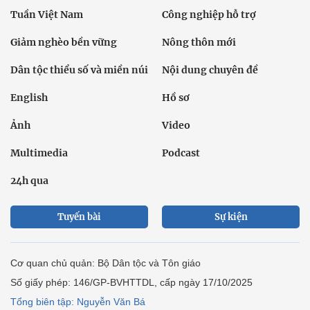
Tuần Việt Nam
Công nghiệp hỗ trợ
Giảm nghèo bền vững
Nông thôn mới
Dân tộc thiểu số và miền núi
Nội dung chuyên đề
English
Hồ sơ
Ảnh
Video
Multimedia
Podcast
24h qua
Tuyến bài
Sự kiện
Cơ quan chủ quản: Bộ Dân tộc và Tôn giáo
Số giấy phép: 146/GP-BVHTTDL, cấp ngày 17/10/2025
Tổng biên tập: Nguyễn Văn Bá