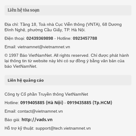
Liên hệ tòa soạn
Địa chỉ: Tầng 18, Toà nhà Cục Viễn thông (VNTA), 68 Dương
Đình Nghệ, phường Cầu Giấy, TP. Hà Nội.
Điện thoại:
02439369898
- Hotline:
0923457788
Email: vietnamnet@vietnamnet.vn
© 1997 Báo VietNamNet. All rights reserved. Chỉ được phát hành
lại thông tin từ website này khi có sự đồng ý bằng văn bản của
báo VietNamNet.
Liên hệ quảng cáo
Công ty Cổ phần Truyền thông VietNamNet
0919405885 (Hà Nội)
0919435885 (Tp.HCM)
Hotline:
-
Email: contact@vietnamnet.vn
http://vads.vn
Báo giá:
Hỗ trợ kỹ thuật: support@tech.vietnamnet.vn