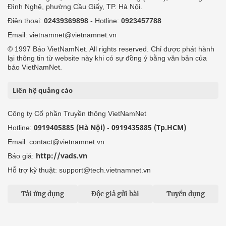
Đình Nghệ, phường Cầu Giấy, TP. Hà Nội.
Điện thoại:
02439369898
- Hotline:
0923457788
Email: vietnamnet@vietnamnet.vn
© 1997 Báo VietNamNet. All rights reserved. Chỉ được phát hành
lại thông tin từ website này khi có sự đồng ý bằng văn bản của
báo VietNamNet.
Liên hệ quảng cáo
Công ty Cổ phần Truyền thông VietNamNet
0919405885 (Hà Nội)
0919435885 (Tp.HCM)
Hotline:
-
Email: contact@vietnamnet.vn
http://vads.vn
Báo giá:
Hỗ trợ kỹ thuật: support@tech.vietnamnet.vn
Tải ứng dụng
Độc giả gửi bài
Tuyển dụng