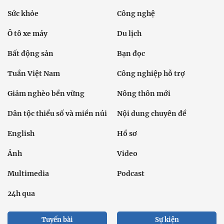
Sức khỏe
Công nghệ
Ô tô xe máy
Du lịch
Bất động sản
Bạn đọc
Tuần Việt Nam
Công nghiệp hỗ trợ
Giảm nghèo bền vững
Nông thôn mới
Dân tộc thiểu số và miền núi
Nội dung chuyên đề
English
Hồ sơ
Ảnh
Video
Multimedia
Podcast
24h qua
Tuyến bài
Sự kiện