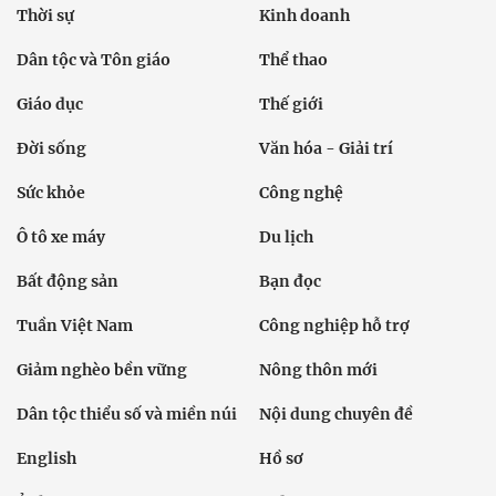
Thời sự
Kinh doanh
Dân tộc và Tôn giáo
Thể thao
Giáo dục
Thế giới
Đời sống
Văn hóa - Giải trí
Sức khỏe
Công nghệ
Ô tô xe máy
Du lịch
Bất động sản
Bạn đọc
Tuần Việt Nam
Công nghiệp hỗ trợ
Giảm nghèo bền vững
Nông thôn mới
Dân tộc thiểu số và miền núi
Nội dung chuyên đề
English
Hồ sơ