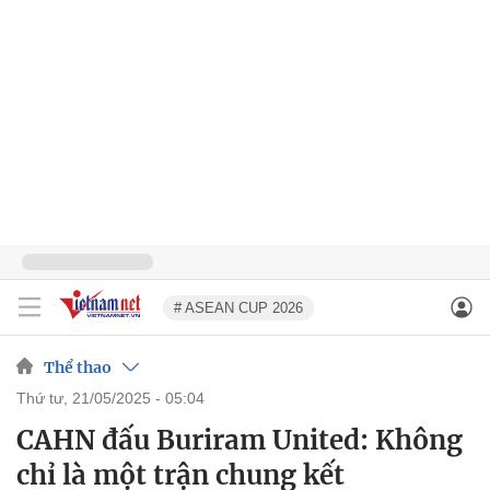
# ASEAN CUP 2026
Thể thao
thứ tư, 21/05/2025 - 05:04
CAHN đấu Buriram United: Không
chỉ là một trận chung kết