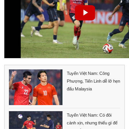
Tuyển Việt Nam: Công
Phượng, Tiến Linh dễ lỡ hẹn
đấu Malaysia
Tuyển Việt Nam: Có đôi
cánh xịn, nhưng thiếu gì để