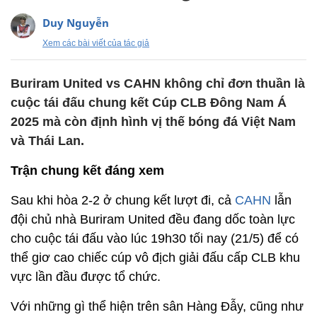
Duy Nguyễn
Xem các bài viết của tác giả
Buriram United vs CAHN không chỉ đơn thuần là
cuộc tái đấu chung kết Cúp CLB Đông Nam Á
2025 mà còn định hình vị thế bóng đá Việt Nam
và Thái Lan.
Trận chung kết đáng xem
Sau khi hòa 2-2 ở chung kết lượt đi, cả
CAHN
lẫn
đội chủ nhà Buriram United đều đang dốc toàn lực
cho cuộc tái đấu vào lúc 19h30 tối nay (21/5) để có
thể giơ cao chiếc cúp vô địch giải đấu cấp CLB khu
vực lần đầu được tổ chức.
Với những gì thể hiện trên sân Hàng Đẫy, cũng như