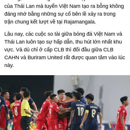
của Thái Lan mà tuyển Việt Nam tạo ra bỗng không
đáng nhớ bằng những sự cố bên lề xảy ra trong
trận chung kết lượt về tại Rajamangala.
Lâu nay, các cuộc so tài giữa bóng đá Việt Nam và
Thái Lan luôn tạo sự hấp dẫn, thu hút lớn nhất khu
vực. Và dù chỉ ở cấp CLB thì đối đầu giữa CLB
CAHN và Buriram United rất được quan tâm vào lúc
này.