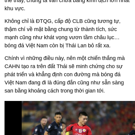
thể thấy, chúng ta vẫn chưa bằng kình địch lớn nhất
khu vực.
Không chỉ là ĐTQG, cấp độ CLB cũng tương tự,
thậm chí về mặt bằng chung từ thành tích, sức
mạnh cũng như khát vọng vươn tầm châu lục…
bóng đá Việt Nam còn bị Thái Lan bỏ rất xa.
Chính vì những điều này, nên một chiến thắng mà
CAHN tạo ra trên đất Thái sẽ minh chứng cho sự
phát triển và khẳng định con đường mà bóng đá
Việt Nam đang đi là đúng đắn cũng như sẵn sàng
san bằng khoảng cách trong thời gian tới.