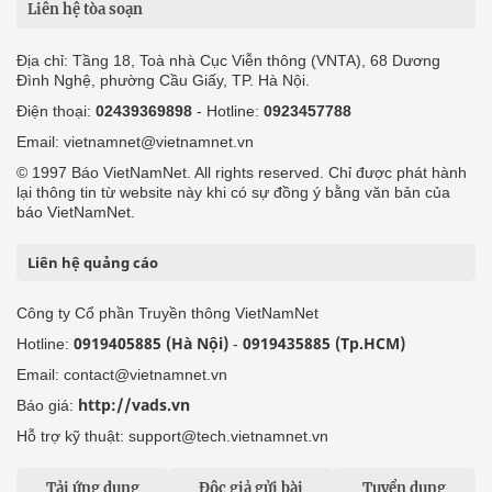
Liên hệ tòa soạn
Địa chỉ: Tầng 18, Toà nhà Cục Viễn thông (VNTA), 68 Dương
Đình Nghệ, phường Cầu Giấy, TP. Hà Nội.
Điện thoại:
02439369898
- Hotline:
0923457788
Email: vietnamnet@vietnamnet.vn
© 1997 Báo VietNamNet. All rights reserved. Chỉ được phát hành
lại thông tin từ website này khi có sự đồng ý bằng văn bản của
báo VietNamNet.
Liên hệ quảng cáo
Công ty Cổ phần Truyền thông VietNamNet
0919405885 (Hà Nội)
0919435885 (Tp.HCM)
Hotline:
-
Email: contact@vietnamnet.vn
http://vads.vn
Báo giá:
Hỗ trợ kỹ thuật: support@tech.vietnamnet.vn
Tải ứng dụng
Độc giả gửi bài
Tuyển dụng