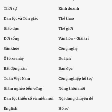
Thời sự
Kinh doanh
Dân tộc và Tôn giáo
Thể thao
Giáo dục
Thế giới
Đời sống
Văn hóa - Giải trí
Sức khỏe
Công nghệ
Ô tô xe máy
Du lịch
Bất động sản
Bạn đọc
Tuần Việt Nam
Công nghiệp hỗ trợ
Giảm nghèo bền vững
Nông thôn mới
Dân tộc thiểu số và miền núi
Nội dung chuyên đề
English
Hồ sơ