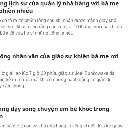
ng lịch sự của quản lý nhà hàng với bà mẹ
 phiền nhiễu
 đã tỏ ra rất phiền lòng sau khi nhận được mảnh giấy khó
một thực khách cho rằng cậu con trai 10 tháng tuổi của chị đã
ữa tối của họ vì những tiếng la hét.
ộng nhân văn của giáo sư khiến bà mẹ rơi
giờ giải lao lúc 7 giờ 30 phút, giáo sư Joel Bunkowske đã
mẹ trẻ rơi nước mắt khi có những hành động rất giản dị
y cảm thông.
ng dậy sóng chuyện em bé khóc trong
n
n bà mẹ 2 con và chủ nhà hàng to tiếng vì một đứa trẻ quấy