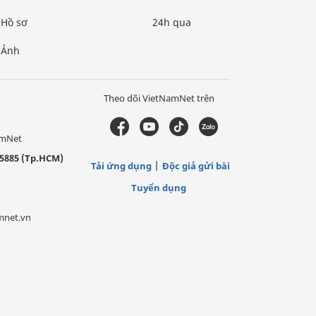
Hồ sơ
24h qua
Ảnh
Theo dõi VietNamNet trên
amNet
5885 (Tp.HCM)
Tải ứng dụng
Độc giả gửi bài
Tuyển dụng
mnet.vn