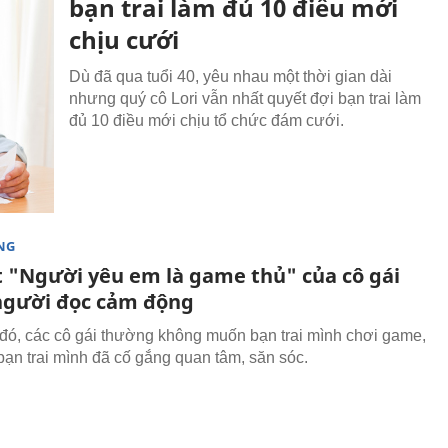
bạn trai làm đủ 10 điều mới
chịu cưới
Dù đã qua tuổi 40, yêu nhau một thời gian dài
nhưng quý cô Lori vẫn nhất quyết đợi bạn trai làm
đủ 10 điều mới chịu tổ chức đám cưới.
NG
ết "Người yêu em là game thủ" của cô gái
người đọc cảm động
 đó, các cô gái thường không muốn bạn trai mình chơi game,
 bạn trai mình đã cố gắng quan tâm, săn sóc.