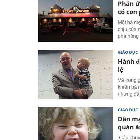
Phản ứ
có con
Một bà mẹ
chịu của 
phá hỏng b
GIÁO DỤC
Hành đ
lệ
Và trong 
khiến bà 
nhưng đầ
GIÁO DỤC
Dân mạ
quán ă
Câu chuyệ