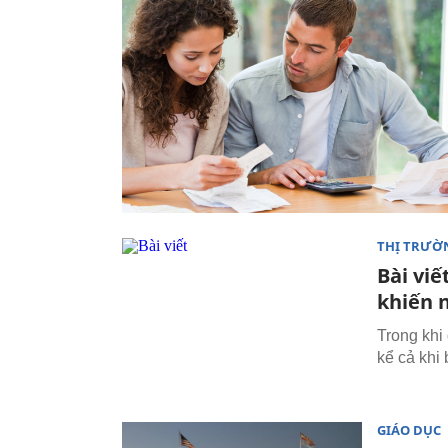
THỊ TRƯỜ
Bài vi
khiến 
Trong khi
kể cả khi
GIÁO DỤC