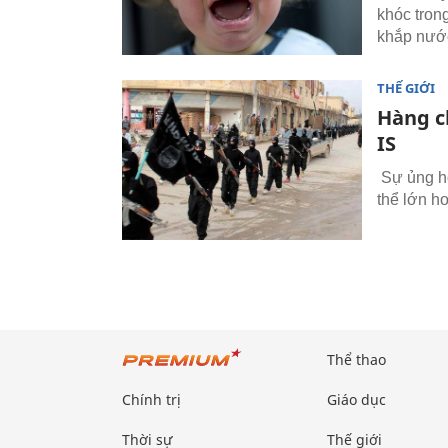
khóc tron
khắp nước
THẾ GIỚI
Hàng c
IS
Sự ủng hộ
thể lớn h
Thể thao
Chính trị
Giáo dục
Thời sự
Thế giới