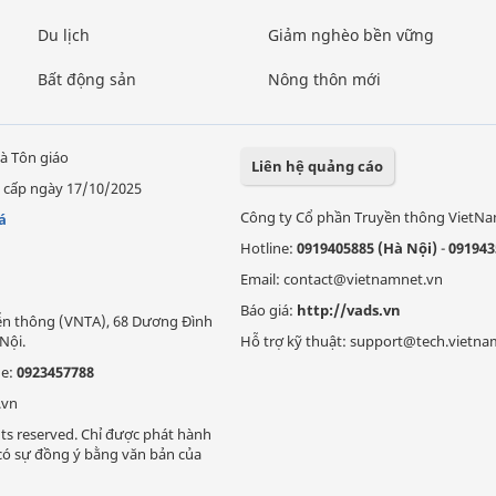
Du lịch
Giảm nghèo bền vững
Bất động sản
Nông thôn mới
à Tôn giáo
Liên hệ quảng cáo
 cấp ngày 17/10/2025
Công ty Cổ phần Truyền thông VietN
á
Hotline:
0919405885 (Hà Nội)
-
091943
Email: contact@vietnamnet.vn
Báo giá:
http://vads.vn
Viễn thông (VNTA), 68 Dương Đình
Nội.
Hỗ trợ kỹ thuật: support@tech.vietna
ne:
0923457788
.vn
ts reserved. Chỉ được phát hành
i có sự đồng ý bằng văn bản của