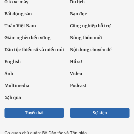
Ô tô xe máy
Du lịch
Bất động sản
Bạn đọc
Tuần Việt Nam
Công nghiệp hỗ trợ
Giảm nghèo bền vững
Nông thôn mới
Dân tộc thiểu số và miền núi
Nội dung chuyên đề
English
Hồ sơ
Ảnh
Video
Multimedia
Podcast
24h qua
Tuyến bài
Sự kiện
Cơ quan chủ quản: Bộ Dân tộc và Tôn giáo