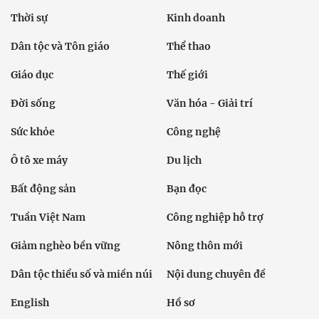
Thời sự
Kinh doanh
Dân tộc và Tôn giáo
Thể thao
Giáo dục
Thế giới
Đời sống
Văn hóa - Giải trí
Sức khỏe
Công nghệ
Ô tô xe máy
Du lịch
Bất động sản
Bạn đọc
Tuần Việt Nam
Công nghiệp hỗ trợ
Giảm nghèo bền vững
Nông thôn mới
Dân tộc thiểu số và miền núi
Nội dung chuyên đề
English
Hồ sơ