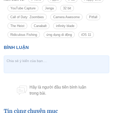
YouTube Capture
Jenga
32 bit
Call of Duty: Zoombies
Camera Awesome
Pitfall
The Heist
Canabalt
infinity blade
Ridiculous Fishing
ứng dụng di động
iOS 11
Tin cùng chuyên mục