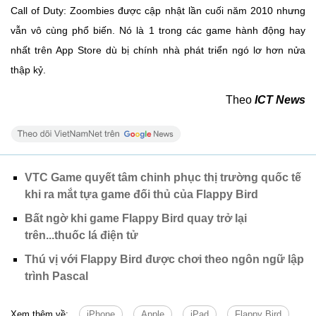
Call of Duty: Zoombies được cập nhật lần cuối năm 2010 nhưng
vẫn vô cùng phổ biến. Nó là 1 trong các game hành động hay
nhất trên App Store dù bị chính nhà phát triển ngó lơ hơn nửa
thập kỷ.
Theo
ICT News
VTC Game quyết tâm chinh phục thị trường quốc tế
khi ra mắt tựa game đối thủ của Flappy Bird
Bất ngờ khi game Flappy Bird quay trở lại
trên...thuốc lá điện tử
Thú vị với Flappy Bird được chơi theo ngôn ngữ lập
trình Pascal
Xem thêm về:
iPhone
Apple
iPad
Flappy Bird