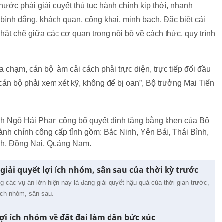
ước phải giải quyết thủ tục hành chính kịp thời, nhanh
 bình đẳng, khách quan, công khai, minh bạch. Đặc biệt cải
hặt chẽ giữa các cơ quan trong nội bộ về cách thức, quy trình
va chạm, cán bộ làm cải cách phải trực diện, trực tiếp đối đầu
 cán bộ phải xem xét kỹ, không để bị oan”, Bộ trưởng Mai Tiến
nh Ngô Hải Phan công bố quyết định tặng bằng khen của Bộ
nh chính công cấp tỉnh gồm: Bắc Ninh, Yên Bái, Thái Bình,
h, Đồng Nai, Quảng Nam.
iải quyết lợi ích nhóm, sân sau của thời kỳ trước
 các vụ án lớn hiện nay là đang giải quyết hậu quả của thời gian trước,
 ích nhóm, sân sau.
lợi ích nhóm về đất đai làm dân bức xúc