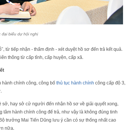
 đại biểu dự hội nghị
", từ tiếp nhận - thẩm định - xét duyệt hồ sơ đến trả kết quả.
liên thông từ cấp tỉnh, cấp huyện, cấp xã.
ết
vụ hành chính công, công bố
thủ tục hành chính
công cấp độ 3,
.
về sở, hay sở cử người đến nhận hồ sơ về giải quyết xong,
ng tâm hành chính công để trả, như vậy là không đúng tinh
 Bộ trưởng Mai Tiến Dũng lưu ý cần có sự thống nhất cao
ơn nữa.