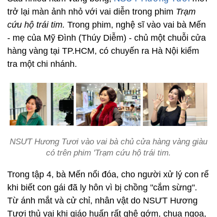
trở lại màn ảnh nhỏ với vai diễn trong phim
Trạm
cứu hộ trái tim.
Trong phim, nghệ sĩ vào vai bà Mến
- mẹ của Mỹ Đình (Thúy Diễm) - chủ một chuỗi cửa
hàng vàng tại TP.HCM, có chuyến ra Hà Nội kiểm
tra một chi nhánh.
NSƯT Hương Tươi vào vai bà chủ cửa hàng vàng giàu
có trên phim 'Trạm cứu hộ trái tim.
Trong tập 4, bà Mến nổi đóa, cho người xử lý con rể
khi biết con gái đã ly hôn vì bị chồng "cắm sừng".
Từ ánh mắt và cử chỉ, nhân vật do NSƯT Hương
Tươi thủ vai khi giáo huấn rất ghê gớm, chua ngoa,