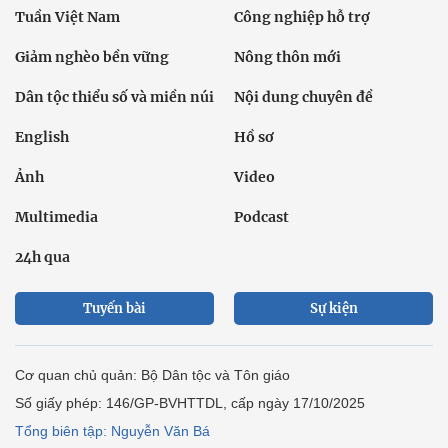
Tuần Việt Nam
Công nghiệp hỗ trợ
Giảm nghèo bền vững
Nông thôn mới
Dân tộc thiểu số và miền núi
Nội dung chuyên đề
English
Hồ sơ
Ảnh
Video
Multimedia
Podcast
24h qua
Tuyến bài
Sự kiện
Cơ quan chủ quản: Bộ Dân tộc và Tôn giáo
Số giấy phép: 146/GP-BVHTTDL, cấp ngày 17/10/2025
Tổng biên tập: Nguyễn Văn Bá