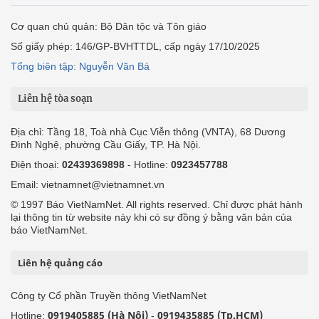
Cơ quan chủ quản: Bộ Dân tộc và Tôn giáo
Số giấy phép: 146/GP-BVHTTDL, cấp ngày 17/10/2025
Tổng biên tập: Nguyễn Văn Bá
Liên hệ tòa soạn
Địa chỉ: Tầng 18, Toà nhà Cục Viễn thông (VNTA), 68 Dương
Đình Nghệ, phường Cầu Giấy, TP. Hà Nội.
Điện thoại:
02439369898
- Hotline:
0923457788
Email: vietnamnet@vietnamnet.vn
© 1997 Báo VietNamNet. All rights reserved. Chỉ được phát hành
lại thông tin từ website này khi có sự đồng ý bằng văn bản của
báo VietNamNet.
Liên hệ quảng cáo
Công ty Cổ phần Truyền thông VietNamNet
0919405885 (Hà Nội)
0919435885 (Tp.HCM)
Hotline:
-