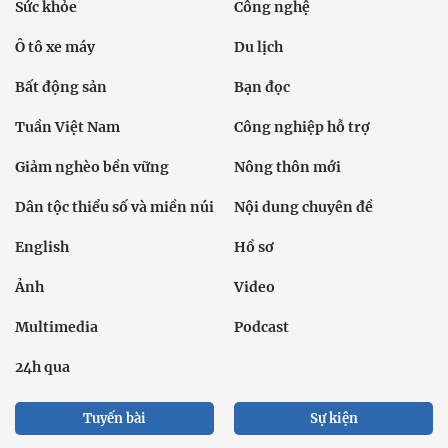
Sức khỏe
Công nghệ
Ô tô xe máy
Du lịch
Bất động sản
Bạn đọc
Tuần Việt Nam
Công nghiệp hỗ trợ
Giảm nghèo bền vững
Nông thôn mới
Dân tộc thiểu số và miền núi
Nội dung chuyên đề
English
Hồ sơ
Ảnh
Video
Multimedia
Podcast
24h qua
Tuyến bài
Sự kiện