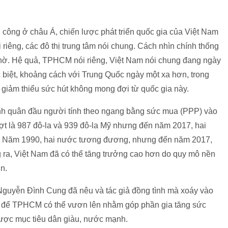
 công ở châu Á, chiến lược phát triển quốc gia của Việt Nam
riêng, các đô thị trung tâm nói chung. Cách nhìn chính thống
ờ. Hệ quả, TPHCM nói riêng, Việt Nam nói chung đang ngày
ặc biệt, khoảng cách với Trung Quốc ngày một xa hơn, trong
ể giảm thiểu sức hút không mong đợi từ quốc gia này.
ình quân đầu người tính theo ngang bằng sức mua (PPP) vào
t là 987 đô-la và 939 đô-la Mỹ nhưng đến năm 2017, hai
-la. Năm 1990, hai nước tương đương, nhưng đến năm 2017,
g ra, Việt Nam đã có thể tăng trưởng cao hơn do quy mô nền
n.
 Nguyễn Đình Cung đã nêu và tác giả đồng tình mà xoáy vào
ỏ để TPHCM có thể vươn lên nhằm góp phần gia tăng sức
được mục tiêu dân giàu, nước mạnh.