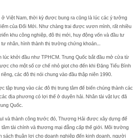
ng ở Việt Nam, thời kỳ được bung ra cũng là lúc các ý tưởng
điểm của Đổi Mới. Như chàng trai được vươn mình, rất nhiều
triển khu công nghiệp, đô thị mới, huy động vốn và đầu tư
ế tư nhân, hình thành thị trường chứng khoán...
n lúc khởi đầu như TPHCM. Trung Quốc bắt đầu mở cửa từ
ược cho một số cơ chế nhỏ giọt cho đến khi Đặng Tiểu Bình
riêng, các đô thị nói chung vào đầu thập niên 1990.
c tập trung vào các đô thị trung tâm để biến chúng thành các
các địa phương có lợi thế ở duyên hải. Nhân tài vật lực đã
Trung Quốc.
l và thành công trước đó, Thượng Hải được xây dựng để
g tâm tài chính và thương mại đẳng cấp thế giới. Môi trường
nh sách thuận lợi cho doanh nghiệp đến kinh doanh, người