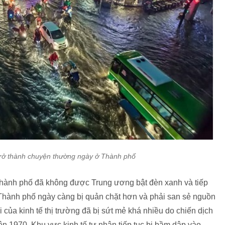
trở thành chuyện thường ngày ở Thành phố
hành phố đã không được Trung ương bật đèn xanh và tiếp
hành phố ngày càng bị quản chặt hơn và phải san sẻ nguồn
của kinh tế thị trường đã bị sứt mẻ khá nhiều do chiến dịch
ên 1970. Khu vực kinh tế tư nhân tiếp tục bị bầm dập vào