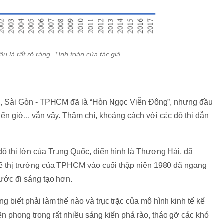
ậu là rất rõ ràng. Tính toán của tác giả.
u, Sài Gòn - TPHCM đã là “Hòn Ngọc Viễn Đông”, nhưng đầu
ến giờ... vẫn vậy. Thậm chí, khoảng cách với các đô thị dẫn
ô thị lớn của Trung Quốc, điển hình là Thượng Hải, đã
 tế thị trường của TPHCM vào cuối thập niên 1980 đã ngang
ớc đi sáng tạo hơn.
 biết phải làm thế nào và trục trặc của mô hình kinh tế kế
 phong trong rất nhiều sáng kiến phá rào, tháo gỡ các khó