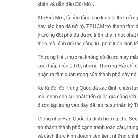
khăn và dẫn đến Đổi Mới.
Khi Đổi Mới, là nền tảng cho kinh tế thị trườ
hay, táo bạo đã nở rộ. TPHCM trở thành tâm 
ý tưởng đột phá đã được triển khai như: phát 
theo mô hình đối tác công tư, phát triển kinh t
Thượng Hải, thực ra, không có được may mắ
cuối thập niên 1970, nhưng Thượng Hải chỉ đ
nhận ra tầm quan trọng của thành phố này nói 
Kể từ đó, đó Trung Quốc đã xác định chiến lượ
mũi nhọn cho sự phát triển quốc gia cùng với 
được tập trung vào đây để tạo ra sự thần kỳ 
Giống như Hàn Quốc đã định hướng cho Seou
trở thành thành phố cạnh tranh toàn cầu, trun
và cách thức kinh doanh tiên tiến, những chí