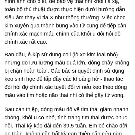
hình ảnh cho biết, để bảo vệ thai nhi khỏi tia xạ,
toàn bộ thủ thuật được thực hiện dưới hướng dẫn
siêu âm thay vì tia X như thông thường. Việc chọc
kim xuyên qua thành bụng vào tử cung để tiếp cận
chính xác mạch máu chính của khối u đòi hỏi độ
chính xác rất cao.
Ban đầu, ê-kíp sử dụng coil (lò xo kim loại nhỏ)
nhưng do lưu lượng máu quá lớn, dòng chảy không
bị chặn hoàn toàn. Các bác sĩ quyết định sử dụng
keo sinh học để lấp đầy các khoảng hở - thao tác
đòi hỏi độ chính xác tuyệt đối vì nếu keo theo dòng
máu vào tim hoặc não thai nhi có thể gây tử vong.
Sau can thiệp, dòng máu đổ về tim thai giảm nhanh
chóng, khối u co nhỏ, tình trạng tim thai được phục
hồi. Thai kỳ kéo dài đến 39,5 tuần. Em bé chào đời
an toàn, không cần bất kỳ can thiệp cấp cứu nào.