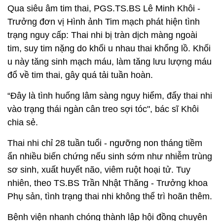
Qua siêu âm tim thai, PGS.TS.BS Lê Minh Khôi -
Trưởng đơn vị Hình ảnh Tim mạch phát hiện tình
trạng nguy cấp: Thai nhi bị tràn dịch màng ngoài
tim, suy tim nặng do khối u nhau thai khổng lồ. Khối
u này tăng sinh mạch máu, làm tăng lưu lượng máu
đổ về tim thai, gây quá tải tuần hoàn.
“Đây là tình huống lâm sàng nguy hiểm, đẩy thai nhi
vào trạng thái ngàn cân treo sợi tóc", bác sĩ Khôi
chia sẻ.
Thai nhi chỉ 28 tuần tuổi - ngưỡng non tháng tiềm
ẩn nhiều biến chứng nếu sinh sớm như nhiễm trùng
sơ sinh, xuất huyết não, viêm ruột hoại tử. Tuy
nhiên, theo TS.BS Trần Nhật Thăng - Trưởng khoa
Phụ sản, tình trạng thai nhi không thể trì hoãn thêm.
Bệnh viện nhanh chóng thành lập hội đồng chuyên