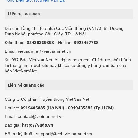
Tổng biên tập: Nguyễn Văn Bá
Liên hệ tòa soạn
Địa chỉ: Tầng 18, Toà nhà Cục Viễn thông (VNTA), 68 Dương
Đình Nghệ, phường Cầu Giấy, TP. Hà Nội.
Điện thoại:
02439369898
- Hotline:
0923457788
Email: vietnamnet@vietnamnet.vn
© 1997 Báo VietNamNet. All rights reserved. Chỉ được phát hành
lại thông tin từ website này khi có sự đồng ý bằng văn bản của
báo VietNamNet.
Liên hệ quảng cáo
Công ty Cổ phần Truyền thông VietNamNet
0919405885 (Hà Nội)
0919435885 (Tp.HCM)
Hotline:
-
Email: contact@vietnamnet.vn
http://vads.vn
Báo giá:
Hỗ trợ kỹ thuật: support@tech.vietnamnet.vn