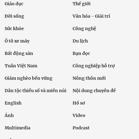
Giáo dục
Thế giới
Đời sống
Văn hóa - Giải trí
Sức khỏe
Công nghệ
Ô tô xe máy
Du lịch
Bất động sản
Bạn đọc
Tuần Việt Nam
Công nghiệp hỗ trợ
Giảm nghèo bền vững
Nông thôn mới
Dân tộc thiểu số và miền núi
Nội dung chuyên đề
English
Hồ sơ
Ảnh
Video
Multimedia
Podcast