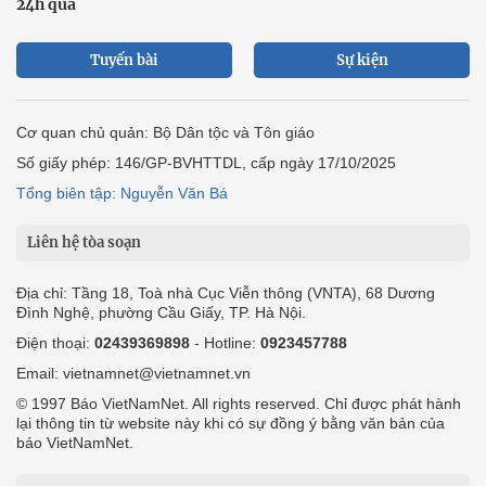
24h qua
Tuyến bài
Sự kiện
Cơ quan chủ quản: Bộ Dân tộc và Tôn giáo
Số giấy phép: 146/GP-BVHTTDL, cấp ngày 17/10/2025
Tổng biên tập: Nguyễn Văn Bá
Liên hệ tòa soạn
Địa chỉ: Tầng 18, Toà nhà Cục Viễn thông (VNTA), 68 Dương
Đình Nghệ, phường Cầu Giấy, TP. Hà Nội.
Điện thoại:
02439369898
- Hotline:
0923457788
Email: vietnamnet@vietnamnet.vn
© 1997 Báo VietNamNet. All rights reserved. Chỉ được phát hành
lại thông tin từ website này khi có sự đồng ý bằng văn bản của
báo VietNamNet.