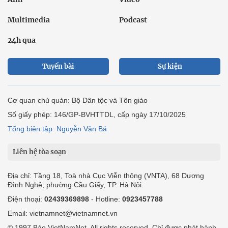
Multimedia
Podcast
24h qua
Tuyến bài
Sự kiện
Cơ quan chủ quản: Bộ Dân tộc và Tôn giáo
Số giấy phép: 146/GP-BVHTTDL, cấp ngày 17/10/2025
Tổng biên tập: Nguyễn Văn Bá
Liên hệ tòa soạn
Địa chỉ: Tầng 18, Toà nhà Cục Viễn thông (VNTA), 68 Dương
Đình Nghệ, phường Cầu Giấy, TP. Hà Nội.
Điện thoại:
02439369898
- Hotline:
0923457788
Email: vietnamnet@vietnamnet.vn
© 1997 Báo VietNamNet. All rights reserved. Chỉ được phát hành