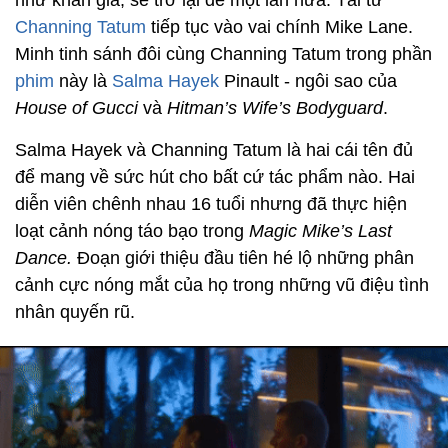
như khán giả, sẽ trở lại để một lần nữa. Tài tử
Channing Tatum
tiếp tục vào vai chính Mike Lane.
Minh tinh sánh đôi cùng Channing Tatum trong phần
phim
này là
Salma Hayek
Pinault - ngôi sao của
House of Gucci
và
Hitman’s Wife’s Bodyguard
.
Salma Hayek và Channing Tatum là hai cái tên đủ
để mang về sức hút cho bất cứ tác phẩm nào. Hai
diễn viên chênh nhau 16 tuổi nhưng đã thực hiện
loạt cảnh nóng táo bạo trong
Magic Mike’s Last
Dance.
Đoạn giới thiệu đầu tiên hé lộ những phân
cảnh cực nóng mắt của họ trong những vũ điệu tình
nhân quyến rũ.