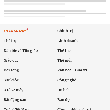
Chính trị
Thời sự
Kinh doanh
Dân tộc và Tôn giáo
Thể thao
Giáo dục
Thế giới
Đời sống
Văn hóa - Giải trí
Sức khỏe
Công nghệ
Ô tô xe máy
Du lịch
Bất động sản
Bạn đọc
Tuần Việt Nam
Công nghiệp hỗ trợ