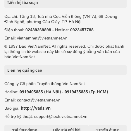
Liên hệ tòa soạn
Địa chỉ: Tầng 18, Toà nhà Cục Viễn thông (VNTA), 68 Dương
Đình Nghệ, phường Cầu Giấy, TP. Hà Nội.
Điện thoại:
02439369898
- Hotline:
0923457788
Email: vietnamnet@vietnamnet.vn
© 1997 Báo VietNamNet. All rights reserved. Chỉ được phát hành
lại thông tin từ website này khi có sự đồng ý bằng văn bản của
báo VietNamNet.
Liên hệ quảng cáo
Công ty Cổ phần Truyền thông VietNamNet
0919405885 (Hà Nội)
0919435885 (Tp.HCM)
Hotline:
-
Email: contact@vietnamnet.vn
http://vads.vn
Báo giá:
Hỗ trợ kỹ thuật: support@tech.vietnamnet.vn
Tải ứng dụng
Độc giả gửi bài
Tuyển dụng