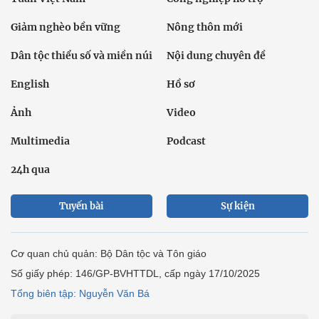
Giảm nghèo bền vững
Nông thôn mới
Dân tộc thiểu số và miền núi
Nội dung chuyên đề
English
Hồ sơ
Ảnh
Video
Multimedia
Podcast
24h qua
Tuyến bài
Sự kiện
Cơ quan chủ quản: Bộ Dân tộc và Tôn giáo
Số giấy phép: 146/GP-BVHTTDL, cấp ngày 17/10/2025
Tổng biên tập: Nguyễn Văn Bá