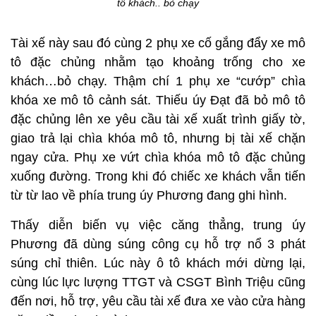
tô khách.. bỏ chạy
Tài xế này sau đó cùng 2 phụ xe cố gắng đẩy xe mô
tô đặc chủng nhằm tạo khoảng trống cho xe
khách…bỏ chạy. Thậm chí 1 phụ xe “cướp” chìa
khóa xe mô tô cảnh sát. Thiếu úy Đạt đã bỏ mô tô
đặc chủng lên xe yêu cầu tài xế xuất trình giấy tờ,
giao trả lại chìa khóa mô tô, nhưng bị tài xế chặn
ngay cửa. Phụ xe vứt chìa khóa mô tô đặc chủng
xuống đường. Trong khi đó chiếc xe khách vẫn tiến
từ từ lao về phía trung úy Phương đang ghi hình.
Thấy diễn biến vụ việc căng thẳng, trung úy
Phương đã dùng súng công cụ hỗ trợ nổ 3 phát
súng chỉ thiên. Lúc này ô tô khách mới dừng lại,
cùng lúc lực lượng TTGT và CSGT Bình Triệu cũng
đến nơi, hỗ trợ, yêu cầu tài xế đưa xe vào cửa hàng