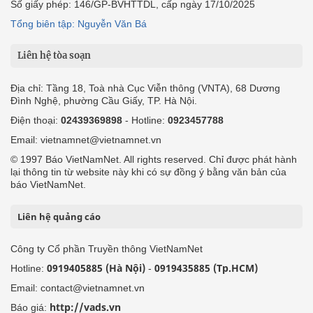
Số giấy phép: 146/GP-BVHTTDL, cấp ngày 17/10/2025
Tổng biên tập: Nguyễn Văn Bá
Liên hệ tòa soạn
Địa chỉ: Tầng 18, Toà nhà Cục Viễn thông (VNTA), 68 Dương
Đình Nghệ, phường Cầu Giấy, TP. Hà Nội.
Điện thoại:
02439369898
- Hotline:
0923457788
Email: vietnamnet@vietnamnet.vn
© 1997 Báo VietNamNet. All rights reserved. Chỉ được phát hành
lại thông tin từ website này khi có sự đồng ý bằng văn bản của
báo VietNamNet.
Liên hệ quảng cáo
Công ty Cổ phần Truyền thông VietNamNet
0919405885 (Hà Nội)
0919435885 (Tp.HCM)
Hotline:
-
Email: contact@vietnamnet.vn
http://vads.vn
Báo giá: