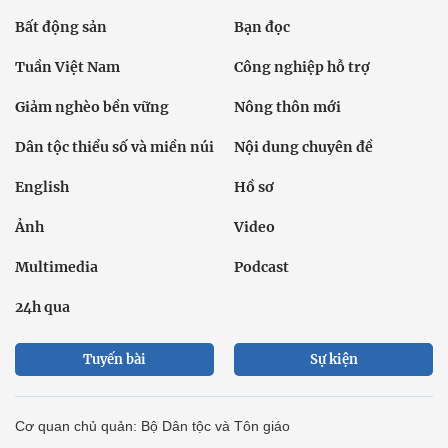
Bất động sản
Bạn đọc
Tuần Việt Nam
Công nghiệp hỗ trợ
Giảm nghèo bền vững
Nông thôn mới
Dân tộc thiểu số và miền núi
Nội dung chuyên đề
English
Hồ sơ
Ảnh
Video
Multimedia
Podcast
24h qua
Tuyến bài
Sự kiện
Cơ quan chủ quản: Bộ Dân tộc và Tôn giáo