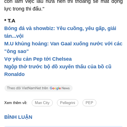
còn làm việc lâu nữa nên thi thoảng sẽ mất động
lực trong thi đấu."
* T.A
Bóng đá và showbiz: Yêu cuồng, yêu gấp, giải
tán...vội
M.U khủng hoảng: Van Gaal xuống nước với các
"ông sao"
Vợ yêu cản Pep tới Chelsea
Ngộp thở trước bộ đồ xuyên thấu của bồ cũ
Ronaldo
Xem thêm về:
Man City
Pellegrini
PEP