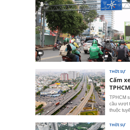
THỜI SỰ
Cấm xe
TPHCM 
TPHCM sẽ 
cầu vượt 
thuộc tuy
THỜI SỰ