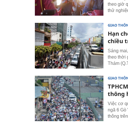
theo giờ 
thử nghiệm
GIAO THÔ
Hạn ch
chiều 
Sáng mai,
theo thời
Thám (Q.T
GIAO THÔ
TPHCM:
thông 
Việc cơ q
ngã 6 Gò 
thông trê