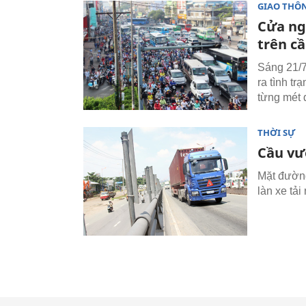
GIAO THÔ
Cửa ng
trên c
Sáng 21/
ra tình t
từng mét 
THỜI SỰ
Cầu vượ
Mặt đường 
làn xe tả