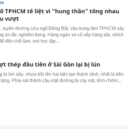
NG
õ TPHCM tê liệt vì “hung thần” tông nhau
ầu vượt
7, tuyến đường cửa ngõ Đông Bắc vào trung tâm TPHCM xảy
rạng ùn tắc nghiêm trọng. Hàng ngàn xe cộ xếp hàng dài, nhích
để đến chỗ làm, nơi học tập…
t thép đầu tiên ở Sài Gòn lại bị lún
bị lún sâu, nhựa trồi lên hai bên tạo thành rãnh, nhất là trên
i nặng. Phía sát thành cầu mặt đường bị cày nát, lởm chởm...