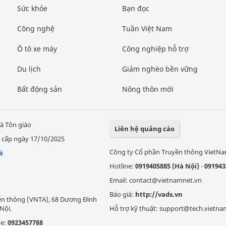
Sức khỏe
Bạn đọc
Công nghệ
Tuần Việt Nam
Ô tô xe máy
Công nghiệp hỗ trợ
Du lịch
Giảm nghèo bền vững
Bất động sản
Nông thôn mới
à Tôn giáo
Liên hệ quảng cáo
 cấp ngày 17/10/2025
Công ty Cổ phần Truyền thông VietN
á
Hotline:
0919405885 (Hà Nội)
-
091943
Email: contact@vietnamnet.vn
Báo giá:
http://vads.vn
Viễn thông (VNTA), 68 Dương Đình
Nội.
Hỗ trợ kỹ thuật: support@tech.vietna
ne:
0923457788