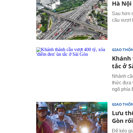
Hà Nội 
Sau hơn m
cầu vượt 
GIAO THÔ
Khánh 
tắc ở S
Nhánh cầu
thức đưa 
ngõ phía 
GIAO THÔ
Lưu th
Gòn rối
Để kéo gi