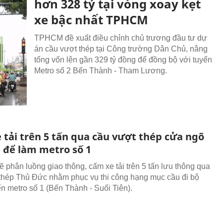
hơn 328 tỷ tại vòng xoay kẹt
xe bậc nhất TPHCM
TPHCM đề xuất điều chỉnh chủ trương đầu tư dự
án cầu vượt thép tại Công trường Dân Chủ, nâng
tổng vốn lên gần 329 tỷ đồng để đồng bộ với tuyến
Metro số 2 Bến Thành - Tham Lương.
 tải trên 5 tấn qua cầu vượt thép cửa ngõ
để làm metro số 1
phân luồng giao thông, cấm xe tải trên 5 tấn lưu thông qua
thép Thủ Đức nhằm phục vụ thi công hạng mục cầu đi bộ
ến metro số 1 (Bến Thành - Suối Tiên).