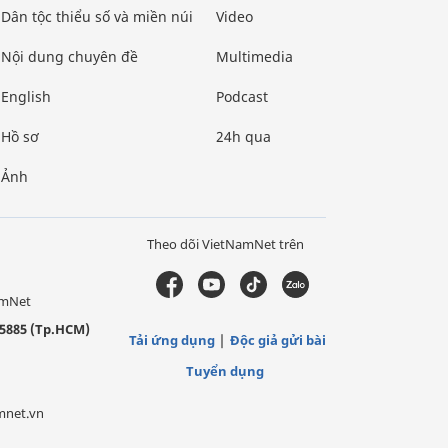
Dân tộc thiểu số và miền núi
Video
Nội dung chuyên đề
Multimedia
English
Podcast
Hồ sơ
24h qua
Ảnh
Theo dõi VietNamNet trên
amNet
5885 (Tp.HCM)
Tải ứng dụng
Độc giả gửi bài
Tuyển dụng
mnet.vn