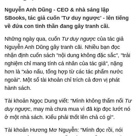
Nguyễn Anh Dũng - CEO & nhà sáng lập
SBooks, tác giả cuốn 'Tư duy ngược' - lên tiếng
về đứa con tinh thần đang gây tranh cãi.
Những ngày qua, cuốn
Tư duy ngược
của tác giả
Nguyễn Anh Dũng gây tranh cãi. Nhiều bạn đọc
nhận định cuốn sách "nội dung không đặc sắc", "trải
nghiệm chỉ mang tính cá nhân của tác giả", nặng
hơn là "xào nấu, tổng hợp từ các tác phẩm nước
ngoài". Một số tài khoản chỉ trích cả đơn vị phát
hành sách.
Tài khoản Ngọc Dung viết: "Mình không thấm nổi
Tư
duy ngược
, may mà chưa mua vì đã kịp đọc lướt nó
ở một nhà sách. Kiểu phải thốt lên chả có gì".
Tài khoản Hương Mơ Nguyễn: "Mình đọc rồi, nói