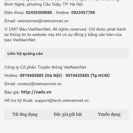
Đình Nghệ, phường Cầu Giấy, TP. Hà Nội.
Điện thoại:
02439369898
- Hotline:
0923457788
Email: vietnamnet@vietnamnet.vn
© 1997 Báo VietNamNet. All rights reserved. Chỉ được phát hành
lại thông tin từ website này khi có sự đồng ý bằng văn bản của
báo VietNamNet.
Liên hệ quảng cáo
Công ty Cổ phần Truyền thông VietNamNet
0919405885 (Hà Nội)
0919435885 (Tp.HCM)
Hotline:
-
Email: contact@vietnamnet.vn
http://vads.vn
Báo giá:
Hỗ trợ kỹ thuật: support@tech.vietnamnet.vn
Tải ứng dụng
Độc giả gửi bài
Tuyển dụng