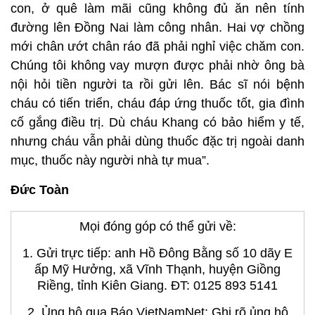
con, ở quê làm mãi cũng không đủ ăn nên tính
đường lên Đồng Nai làm công nhân. Hai vợ chồng
mới chân ướt chân ráo đã phải nghỉ việc chăm con.
Chúng tôi không vay mượn được phải nhờ ông bà
nội hỏi tiền người ta rồi gửi lên. Bác sĩ nói bệnh
cháu có tiến triển, cháu đáp ứng thuốc tốt, gia đình
cố gắng điều trị. Dù cháu Khang có bảo hiểm y tế,
nhưng cháu vẫn phải dùng thuốc đặc trị ngoài danh
mục, thuốc này người nhà tự mua”.
Đức Toàn
Mọi đóng góp có thể gửi về:
1. Gửi trực tiếp: anh Hồ Đông Bằng số 10 dãy E
ấp Mỹ Hưởng, xã Vĩnh Thạnh, huyện Giồng
Riềng, tỉnh Kiên Giang. ĐT: 0125 893 5141
2. Ủng hộ qua Báo VietNamNet: Ghi rõ ủng hộ