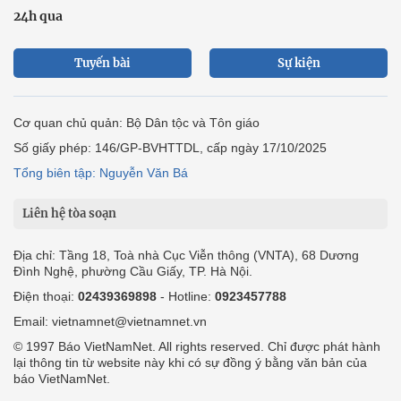
24h qua
Tuyến bài
Sự kiện
Cơ quan chủ quản: Bộ Dân tộc và Tôn giáo
Số giấy phép: 146/GP-BVHTTDL, cấp ngày 17/10/2025
Tổng biên tập: Nguyễn Văn Bá
Liên hệ tòa soạn
Địa chỉ: Tầng 18, Toà nhà Cục Viễn thông (VNTA), 68 Dương
Đình Nghệ, phường Cầu Giấy, TP. Hà Nội.
Điện thoại:
02439369898
- Hotline:
0923457788
Email: vietnamnet@vietnamnet.vn
© 1997 Báo VietNamNet. All rights reserved. Chỉ được phát hành
lại thông tin từ website này khi có sự đồng ý bằng văn bản của
báo VietNamNet.