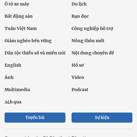
Ô tô xe máy
Du lịch
Bất động sản
Bạn đọc
Tuần Việt Nam
Công nghiệp hỗ trợ
Giảm nghèo bền vững
Nông thôn mới
Dân tộc thiểu số và miền núi
Nội dung chuyên đề
English
Hồ sơ
Ảnh
Video
Multimedia
Podcast
24h qua
Tuyến bài
Sự kiện