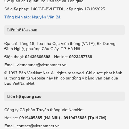
Cơ quan chủ quản: Bộ Dân tộc và Tôn giáo
Số giấy phép: 146/GP-BVHTTDL, cấp ngày 17/10/2025
Tổng biên tập: Nguyễn Văn Bá
Liên hệ tòa soạn
Địa chỉ: Tầng 18, Toà nhà Cục Viễn thông (VNTA), 68 Dương
Đình Nghệ, phường Cầu Giấy, TP. Hà Nội.
Điện thoại:
02439369898
- Hotline:
0923457788
Email: vietnamnet@vietnamnet.vn
© 1997 Báo VietNamNet. All rights reserved. Chỉ được phát hành
lại thông tin từ website này khi có sự đồng ý bằng văn bản của
báo VietNamNet.
Liên hệ quảng cáo
Công ty Cổ phần Truyền thông VietNamNet
0919405885 (Hà Nội)
0919435885 (Tp.HCM)
Hotline:
-
Email: contact@vietnamnet.vn